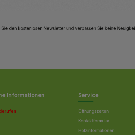
eren.
hl zu erhöhen oder zu reduzieren.
en Wert ein oder benutze die Schaltfl
Details
 Sie den kostenlosen Newsletter und verpassen Sie keine Neuigkeit
he Informationen
Service
iderufen
Öffnungszeiten
Kontaktformular
Holzinformationen