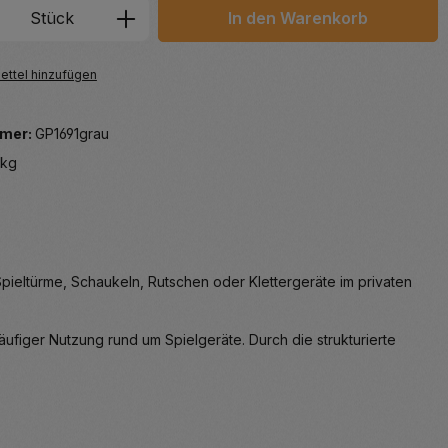
 Anzahl: Gib den gewünschten Wert ein 
Stück
In den Warenkorb
ttel hinzufügen
mer:
GP1691grau
 kg
ieltürme, Schaukeln, Rutschen oder Klettergeräte im privaten
figer Nutzung rund um Spielgeräte. Durch die strukturierte