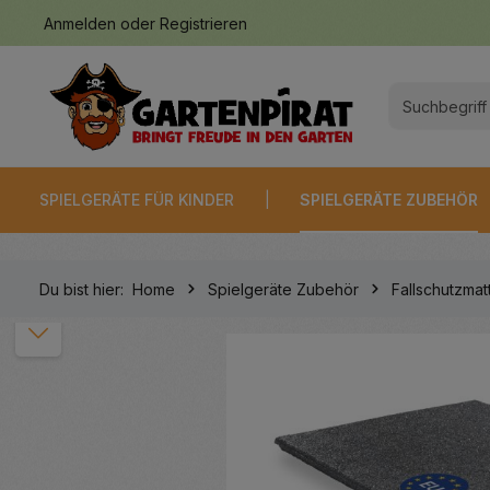
Anmelden
oder
Registrieren
springen
Zur Hauptnavigation springen
SPIELGERÄTE FÜR KINDER
SPIELGERÄTE ZUBEHÖR
Du bist hier:
Home
Spielgeräte Zubehör
Fallschutzmat
Bildergalerie überspringen