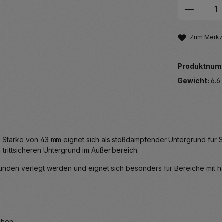
Produkt
Zum Merkze
Produktnum
Gewicht:
6.6
Stärke von 43 mm eignet sich als stoßdämpfender Untergrund für Sp
n trittsicheren Untergrund im Außenbereich.
den verlegt werden und eignet sich besonders für Bereiche mit häu
chen