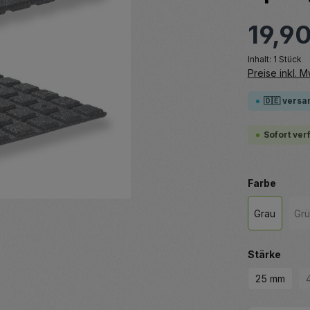
19,9
Inhalt:
1 Stück
Preise inkl. 
🇩🇪 versa
Sofort ver
auswä
Farbe
Grau
Gr
(
ausw
Stärke
25 mm