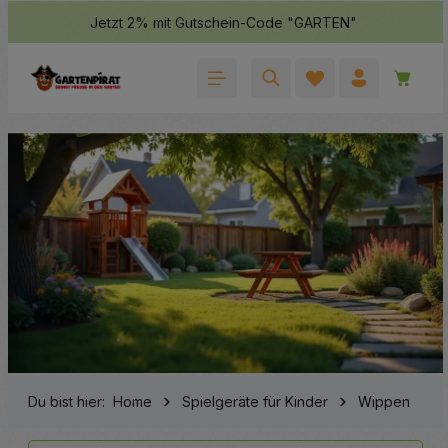
Jetzt 2% mit Gutschein-Code "GARTEN"
halt springen
Waren
Du bist hier:
Home
Spielgeräte für Kinder
Wippen