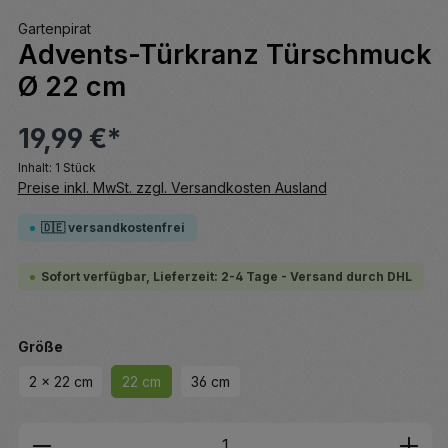
Gartenpirat
Advents-Türkranz Türschmuck
Ø 22 cm
19,99 €*
Inhalt:
1 Stück
Preise inkl. MwSt. zzgl. Versandkosten Ausland
🇩🇪 versandkostenfrei
Sofort verfügbar, Lieferzeit: 2-4 Tage - Versand durch DHL
auswählen
Größe
2 x 22 cm
22 cm
36 cm
Produkt Anzahl: Gib den gewünschten We