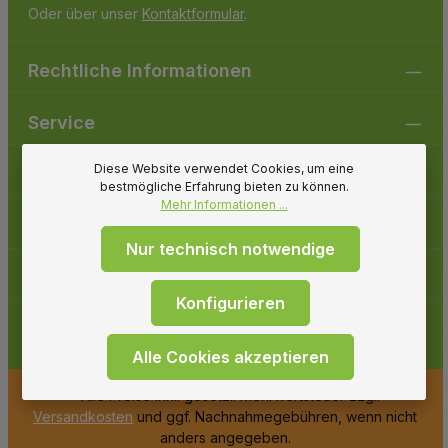
Oder über unser
Kontaktformular
.
Rechtliche Informationen
Service
Diese Website verwendet Cookies, um eine
Gartenpirat
bestmögliche Erfahrung bieten zu können.
Mehr Informationen ...
Folge uns
Nur technisch notwendige
Zahlungsarten
Konfigurieren
Alle Cookies akzeptieren
* Alle Preise inkl. gesetzl. Mehrwertsteuer zzgl.
Versandkosten
und ggf. Nachnahmegebühren, wenn nicht
anders angegeben.