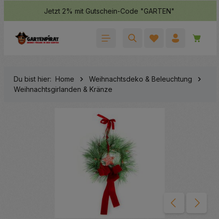
Jetzt 2% mit Gutschein-Code "GARTEN"
halt springen
Waren
Du bist hier:
Home
Weihnachtsdeko & Beleuchtung
Weihnachtsgirlanden & Kränze
Bildergalerie überspringen