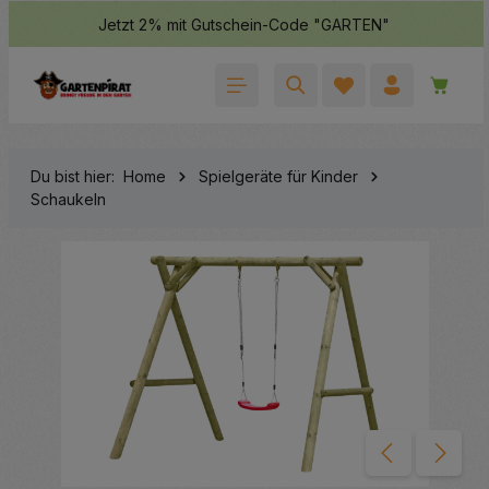
Jetzt 2% mit Gutschein-Code "GARTEN"
halt springen
Waren
Du bist hier:
Home
Spielgeräte für Kinder
Schaukeln
Bildergalerie überspringen