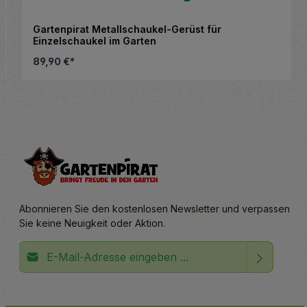
Gartenpirat Metallschaukel-Gerüst für
Einzelschaukel im Garten
89,90 €*
altflächen, um die Anzahl zu erhöhen ode
Details
Abonnieren Sie den kostenlosen Newsletter und verpassen
Sie keine Neuigkeit oder Aktion.
E-Mail-Adresse*
Ich habe die
Datenschutzbestimmungen
zur Kenntnis
Die mit einem Stern (*) markierten Felder sind
genommen und die
AGB
gelesen und bin mit ihnen