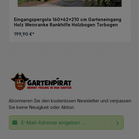
Eingangspergola 160x62x210 cm Garteneingang
Holz Weinranke Rankhilfe Holzbogen Torbogen
199,90 €*
nschten Wert ein oder benutze die Schalt
Produkt Anzahl: Gib den gewünsc
Stück
Abonnieren Sie den kostenlosen Newsletter und verpassen
Sie keine Neuigkeit oder Aktion.
E-Mail-Adresse*
Ich habe die
Datenschutzbestimmungen
zur Kenntnis