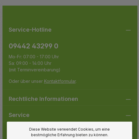
Die mit einem Stern (*) markierten Felder sind
genommen und die
AGB
gelesen und bin mit ihnen
Pflichtfelder.
einverstanden.
Service-Hotline
09442 43299 0
Mo-Fr: 07:00 - 17:00 Uhr
Sa: 09:00 - 14:00 Uhr
(mit Terminvereinbarung)
Oder über unser
Kontaktformular
.
Rechtliche Informationen
Service
Diese Website verwendet Cookies, um eine
Gartenpirat
bestmögliche Erfahrung bieten zu können.