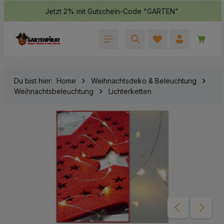
Jetzt 2% mit Gutschein-Code "GARTEN"
halt springen
Waren
Du bist hier:
Home
Weihnachtsdeko & Beleuchtung
Weihnachtsbeleuchtung
Lichterketten
Bildergalerie überspringen