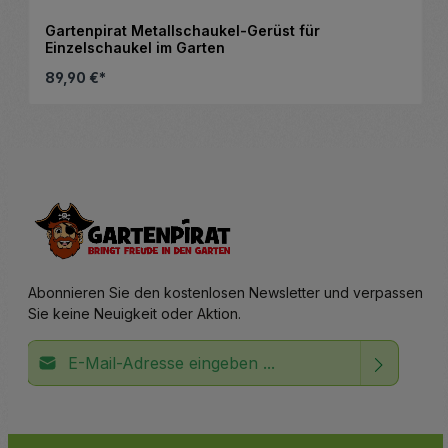
Gartenpirat Metallschaukel-Gerüst für
Einzelschaukel im Garten
89,90 €*
Details
Abonnieren Sie den kostenlosen Newsletter und verpassen
Sie keine Neuigkeit oder Aktion.
E-Mail-Adresse*
Ich habe die
Datenschutzbestimmungen
zur Kenntnis
Die mit einem Stern (*) markierten Felder sind
genommen und die
AGB
gelesen und bin mit ihnen
Pflichtfelder.
einverstanden.