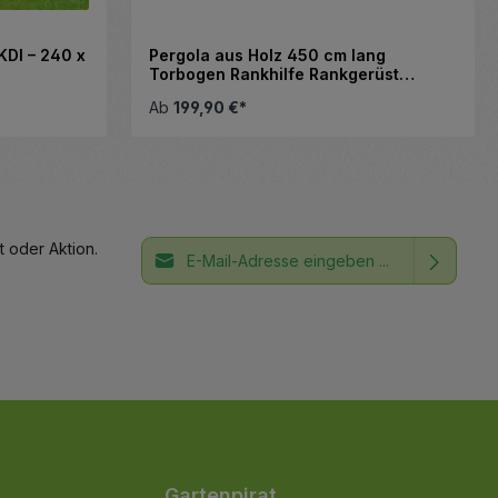
KDI – 240 x
Pergola aus Holz 450 cm lang
Torbogen Rankhilfe Rankgerüst
Blumenbogen Spalier Rosenbogen
Ab
199,90 €*
E-Mail-Adresse*
 oder Aktion.
Ich habe die
Datenschutzbestimmungen
Die mit einem Stern (*) markierten Felder
zur Kenntnis genommen und die
AGB
sind Pflichtfelder.
gelesen und bin mit ihnen
einverstanden.
Gartenpirat