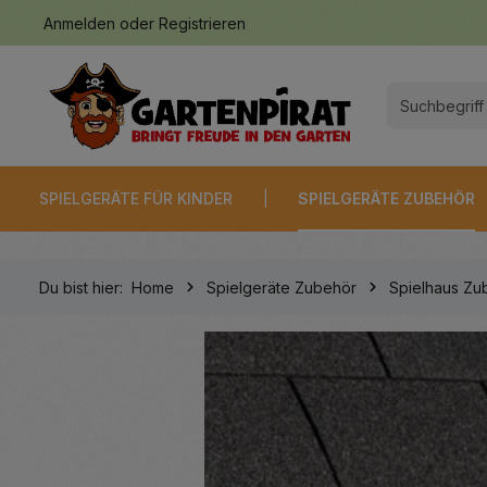
Anmelden
oder
Registrieren
springen
Zur Hauptnavigation springen
SPIELGERÄTE FÜR KINDER
SPIELGERÄTE ZUBEHÖR
Du bist hier:
Home
Spielgeräte Zubehör
Spielhaus Zu
Bildergalerie überspringen