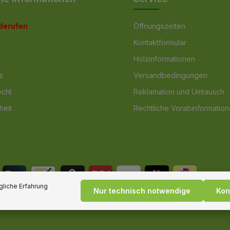
iderufen
Öffnungszeiten
Kontaktformular
Holzinformationen
z
Versandbedingungen
echt
Reklamation und Umtausch
heit
Rechtliche Vorabinformatio
liche Erfahrung
Nur technisch notwendige
Kon