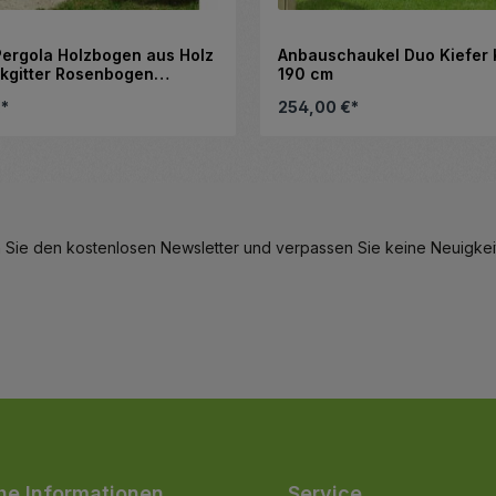
ergola Holzbogen aus Holz
Anbauschaukel Duo Kiefer 
nkgitter Rosenbogen
190 cm
€*
254,00 €*
hl zu erhöhen oder zu reduzieren.
Details
 Sie den kostenlosen Newsletter und verpassen Sie keine Neuigkeit
he Informationen
Service