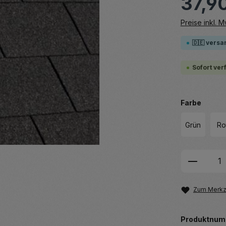
37,9
Preise inkl. 
🇩🇪 versa
Sofort ver
auswä
Farbe
Grün
Ro
Produkt
Zum Merkze
Produktnum