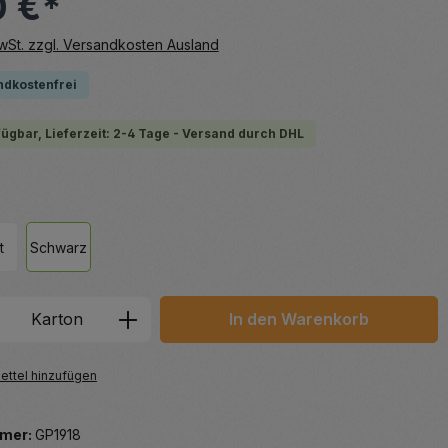
0 €*
MwSt. zzgl. Versandkosten Ausland
ndkostenfrei
fügbar, Lieferzeit: 2-4 Tage - Versand durch DHL
hlen
t
Schwarz
 Anzahl: Gib den gewünschten Wert ein 
Karton
In den Warenkorb
ttel hinzufügen
mer:
GP1918