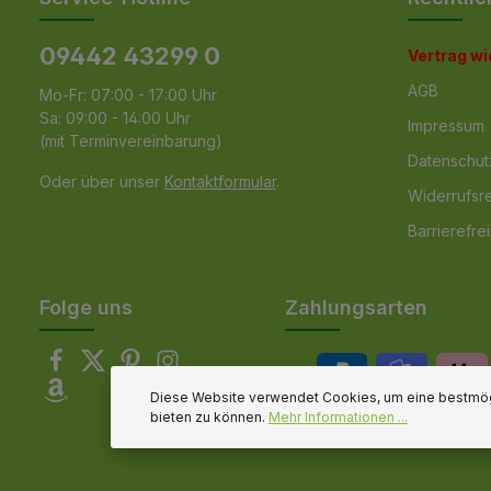
09442 43299 0
Vertrag w
AGB
Mo-Fr: 07:00 - 17:00 Uhr
Sa: 09:00 - 14:00 Uhr
Impressum
(mit Terminvereinbarung)
Datenschut
Oder über unser
Kontaktformular
.
Widerrufsr
Barrierefrei
Folge uns
Zahlungsarten
Diese Website verwendet Cookies, um eine bestmög
bieten zu können.
Mehr Informationen ...