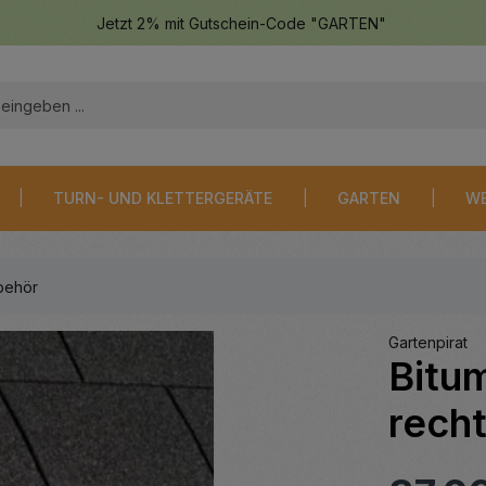
Jetzt 2% mit Gutschein-Code "GARTEN"
TURN- UND KLETTERGERÄTE
GARTEN
WE
behör
Gartenpirat
Bitu
rech