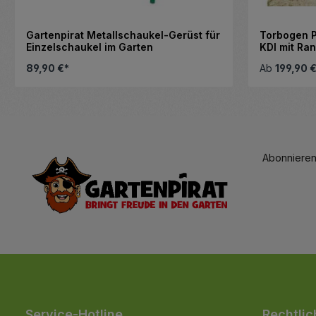
Gartenpirat Metallschaukel-Gerüst für
Torbogen P
Einzelschaukel im Garten
KDI mit Ra
Rankhilfe
89,90 €*
Ab
199,90 
 zu reduzieren.
enutze die Schaltflächen, um die Anza
Details
Abonnieren
Service-Hotline
Rechtlic