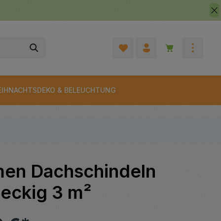
Warenkorb enth
IHNACHTSDEKO & BELEUCHTUNG
men Dachschindeln
teckig 3 m²