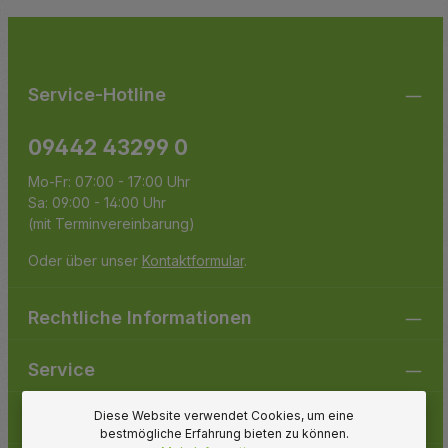
Die mit einem Stern (*) markierten Felder sind
genommen und die
AGB
gelesen und bin mit ihnen
Pflichtfelder.
einverstanden.
Service-Hotline
09442 43299 0
Mo-Fr: 07:00 - 17:00 Uhr
Sa: 09:00 - 14:00 Uhr
(mit Terminvereinbarung)
Oder über unser
Kontaktformular
.
Rechtliche Informationen
Service
Diese Website verwendet Cookies, um eine
Gartenpirat
bestmögliche Erfahrung bieten zu können.