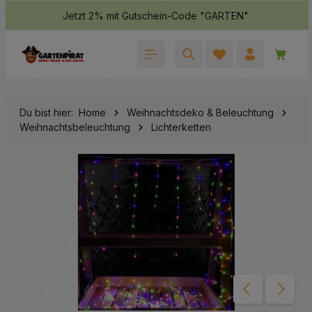
Jetzt 2% mit Gutschein-Code "GARTEN"
halt springen
Waren
Du bist hier:
Home
Weihnachtsdeko & Beleuchtung
Weihnachtsbeleuchtung
Lichterketten
Bildergalerie überspringen