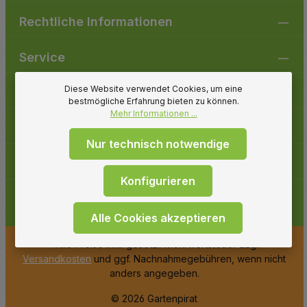
Rechtliche Informationen
Service
Diese Website verwendet Cookies, um eine
Gartenpirat
bestmögliche Erfahrung bieten zu können.
Mehr Informationen ...
Folge uns
Nur technisch notwendige
Zahlungsarten
Konfigurieren
Alle Cookies akzeptieren
* Alle Preise inkl. gesetzl. Mehrwertsteuer zzgl.
Versandkosten
und ggf. Nachnahmegebühren, wenn nicht
anders angegeben.
© 2026 Gartenpirat