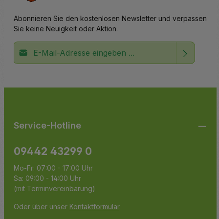
Abonnieren Sie den kostenlosen Newsletter und verpassen
Sie keine Neuigkeit oder Aktion.
E-Mail-Adresse*
Ich habe die
Datenschutzbestimmungen
zur Kenntnis
Die mit einem Stern (*) markierten Felder sind
genommen und die
AGB
gelesen und bin mit ihnen
Pflichtfelder.
einverstanden.
Service-Hotline
09442 43299 0
Mo-Fr: 07:00 - 17:00 Uhr
Sa: 09:00 - 14:00 Uhr
(mit Terminvereinbarung)
Oder über unser
Kontaktformular
.