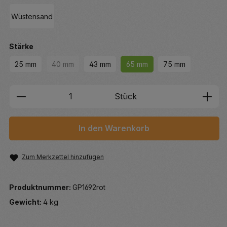
Wüstensand
auswählen
Stärke
25 mm
40 mm
43 mm
65 mm
75 mm
(Diese Option ist zurzeit nicht verfügbar.)
Produkt Anzahl: Gib den gewünschten We
Stück
In den Warenkorb
Zum Merkzettel hinzufügen
Produktnummer:
GP1692rot
Gewicht:
4 kg