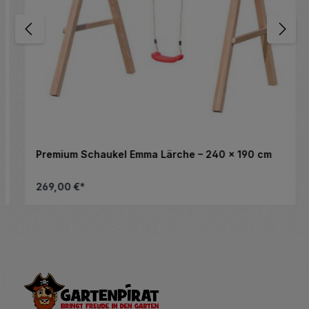
Premium Schaukel Emma Lärche – 240 x 190 cm
269,00 €*
altflächen, um die Anzahl zu erhöhen ode
nschten Wert ein oder benutze die Schalt
Details