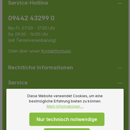
Service-Hotline
09442 43299 0
Mo-Fr: 07:00 - 17:00 Uhr
Sa: 09:00 - 14:00 Uhr
(mit Terminvereinbarung)
Oder über unser
Kontaktformular
.
Rechtliche Informationen
Service
Diese Website verwendet Cookies, um eine
Gartenpirat
bestmögliche Erfahrung bieten zu können.
Mehr Informationen ...
Folge uns
Nur technisch notwendige
Zahlungsarten