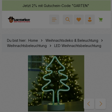
Jetzt 2% mit Gutschein-Code "GARTEN"
halt springen
Waren
Du bist hier:
Home
Weihnachtsdeko & Beleuchtung
Weihnachtsbeleuchtung
LED Weihnachtsbeleuchtung
Bildergalerie überspringen