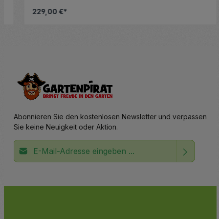
229,00 €*
nschten Wert ein oder benutze die Schalt
Produkt Anzahl: Gib den gewünsc
Abonnieren Sie den kostenlosen Newsletter und verpassen
Sie keine Neuigkeit oder Aktion.
E-Mail-Adresse*
Ich habe die
Datenschutzbestimmungen
zur Kenntnis
Die mit einem Stern (*) markierten Felder sind
genommen und die
AGB
gelesen und bin mit ihnen
Pflichtfelder.
einverstanden.