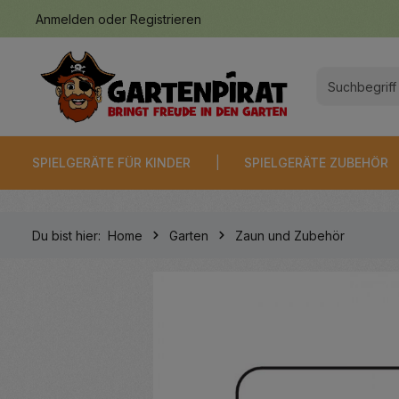
Anmelden
oder
Registrieren
springen
Zur Hauptnavigation springen
SPIELGERÄTE FÜR KINDER
SPIELGERÄTE ZUBEHÖR
Du bist hier:
Home
Garten
Zaun und Zubehör
Bildergalerie überspringen