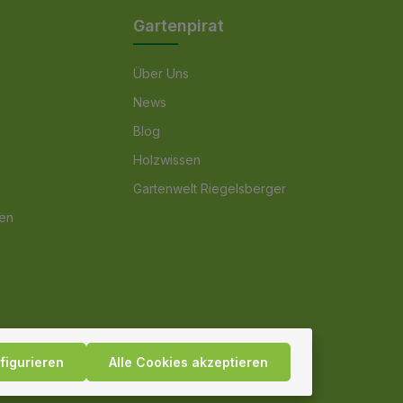
Gartenpirat
Über Uns
News
Blog
Holzwissen
Gartenwelt Riegelsberger
nen
figurieren
Alle Cookies akzeptieren