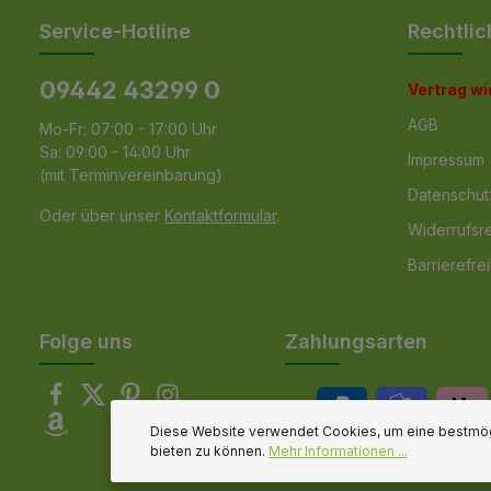
Service-Hotline
Rechtlic
09442 43299 0
Vertrag w
AGB
Mo-Fr: 07:00 - 17:00 Uhr
Sa: 09:00 - 14:00 Uhr
Impressum
(mit Terminvereinbarung)
Datenschut
Oder über unser
Kontaktformular
.
Widerrufsr
Barrierefrei
Folge uns
Zahlungsarten
Diese Website verwendet Cookies, um eine bestmög
bieten zu können.
Mehr Informationen ...