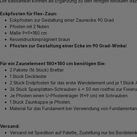
Die Basisartikel können als Ergänzung zu den fertigen Modulen dazu
Eckpfosten für Flex-Zaun:
Eckpfosten zur Gestaltung einer Zaunecke 90 Grad
Pfosten mit 2 Nuten
Maße 9x9x180 cm
Kesseldruckimprägniert braun
Pfosten zur Gestaltung einer Ecke im 90 Grad-Winke
l
Für ein Zaunelement 180x180 cm benötigen Sie:
2 Pakete (16 Stück) Bretter
1 Stück Deckleiste
2 Stück Endpfosten für das erste Wandelement und je 1 Stüc
36 Stück Spanplatten-Schrauben 4 x 50 mm rostfrei zur Fixier
Je Pfosten einen U-Pfostenträger (9x9 cm) mit Schrauben.
1 Stück Zaunkappe je Pfosten.
Material für das Fundament bei Verwendung von Fundamentan
Versand:
Versand mit Spedition auf Palette, Zustellung nur bis Bordstei