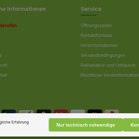
he Informationen
Service
iderufen
Öffnungszeiten
Kontaktformular
Holzinformationen
z
Versandbedingungen
echt
Reklamation und Umtausch
heit
Rechtliche Vorabinformatio
liche Erfahrung
Nur technisch notwendige
Kon