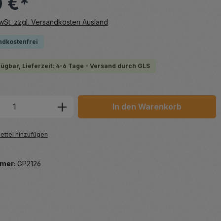
0 €*
MwSt. zzgl. Versandkosten Ausland
ndkostenfrei
fügbar, Lieferzeit: 4-6 Tage - Versand durch GLS
 Anzahl: Gib den gewünschten Wert ein 
In den Warenkorb
ttel hinzufügen
mer:
GP2126