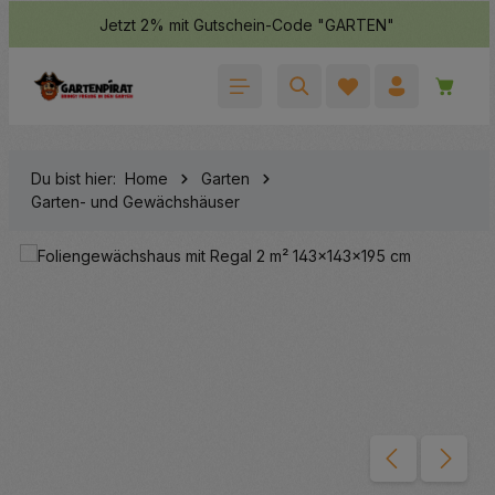
Jetzt 2% mit Gutschein-Code "GARTEN"
halt springen
Waren
Du bist hier:
Home
Garten
Garten- und Gewächshäuser
Bildergalerie überspringen