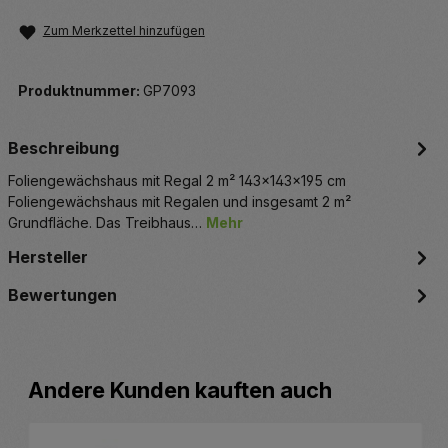
Zum Merkzettel hinzufügen
Produktnummer:
GP7093
Beschreibung
Foliengewächshaus mit Regal 2 m² 143x143x195 cm
Foliengewächshaus mit Regalen und insgesamt 2 m²
Grundfläche. Das Treibhaus…
Mehr
Hersteller
Bewertungen
Produktgalerie überspringen
Andere Kunden kauften auch