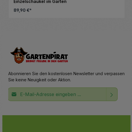
Einzelschaukel im Garten
89,90 €*
altflächen, um die Anzahl zu erhöhen ode
Details
Abonnieren Sie den kostenlosen Newsletter und verpassen
Sie keine Neuigkeit oder Aktion.
E-Mail-Adresse*
Ich habe die
Datenschutzbestimmungen
zur Kenntnis
Die mit einem Stern (*) markierten Felder sind
genommen und die
AGB
gelesen und bin mit ihnen
Pflichtfelder.
einverstanden.