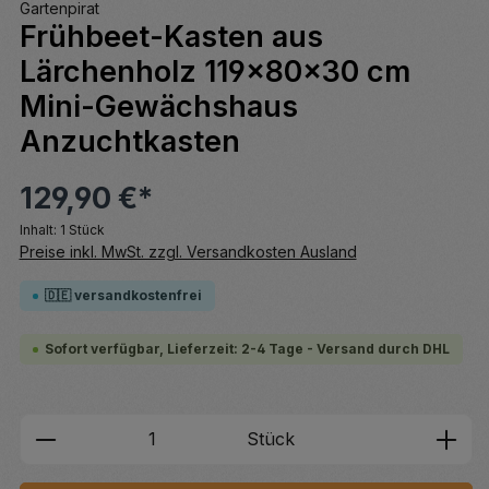
Gartenpirat
Frühbeet-Kasten aus
Lärchenholz 119x80x30 cm
Mini-Gewächshaus
Anzuchtkasten
129,90 €*
Inhalt:
1 Stück
Preise inkl. MwSt. zzgl. Versandkosten Ausland
🇩🇪 versandkostenfrei
Sofort verfügbar, Lieferzeit: 2-4 Tage - Versand durch DHL
Produkt Anzahl: Gib den gewünschten We
Stück