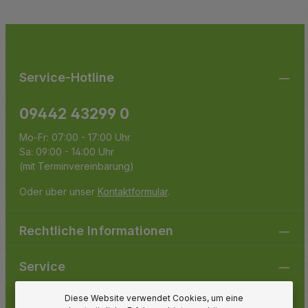
Ich habe die
Datenschutzbestimmungen
zur Kenntnis
Die mit einem Stern (*) markierten Felder sind
genommen und die
AGB
gelesen und bin mit ihnen
Pflichtfelder.
einverstanden.
Service-Hotline
09442 43299 0
Mo-Fr: 07:00 - 17:00 Uhr
Sa: 09:00 - 14:00 Uhr
(mit Terminvereinbarung)
Oder über unser
Kontaktformular
.
Rechtliche Informationen
Service
Diese Website verwendet Cookies, um eine
Gartenpirat