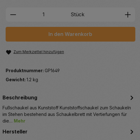
Produkt Anzahl: Gib den gewünschten We
Stück
In den Warenkorb
Zum Merkzettel hinzufügen
Produktnummer:
GP1649
Gewicht:
1.2 kg
Beschreibung
Fußschaukel aus Kunststoff Kunststoffschaukel zum Schaukeln
im Stehen bestehend aus Schaukelbrett mit Vertiefungen für
die…
Mehr
Hersteller