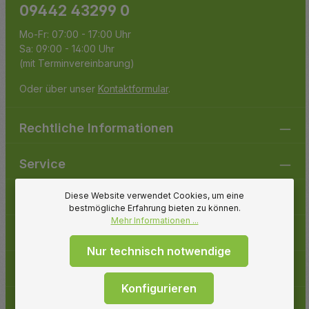
09442 43299 0
Mo-Fr: 07:00 - 17:00 Uhr
Sa: 09:00 - 14:00 Uhr
(mit Terminvereinbarung)
Oder über unser
Kontaktformular
.
Rechtliche Informationen
Service
Diese Website verwendet Cookies, um eine
Gartenpirat
bestmögliche Erfahrung bieten zu können.
Mehr Informationen ...
Folge uns
Nur technisch notwendige
Zahlungsarten
Konfigurieren