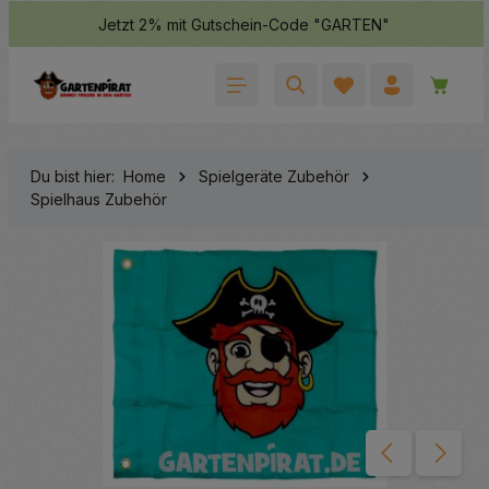
Jetzt 2% mit Gutschein-Code "GARTEN"
halt springen
Waren
Du bist hier:
Home
Spielgeräte Zubehör
Spielhaus Zubehör
Bildergalerie überspringen