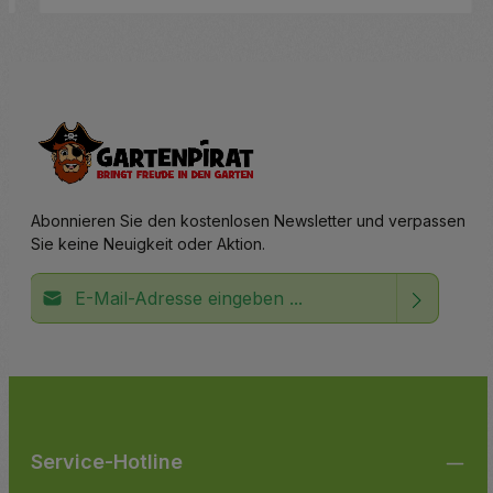
Details
Abonnieren Sie den kostenlosen Newsletter und verpassen
Sie keine Neuigkeit oder Aktion.
E-Mail-Adresse*
Ich habe die
Datenschutzbestimmungen
zur Kenntnis
Die mit einem Stern (*) markierten Felder sind
genommen und die
AGB
gelesen und bin mit ihnen
Pflichtfelder.
einverstanden.
Service-Hotline