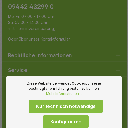
09442 43299 0
Mo-Fr: 07:00 - 17:00 Uhr
Sa: 09:00 - 14:00 Uhr
(mit Terminvereinbarung)
Oder über unser
Kontaktformular
.
Rechtliche Informationen
Service
Diese Website verwendet Cookies, um eine
Gartenpirat
bestmögliche Erfahrung bieten zu können.
Mehr Informationen ...
Folge uns
Nur technisch notwendige
Zahlungsarten
Konfigurieren