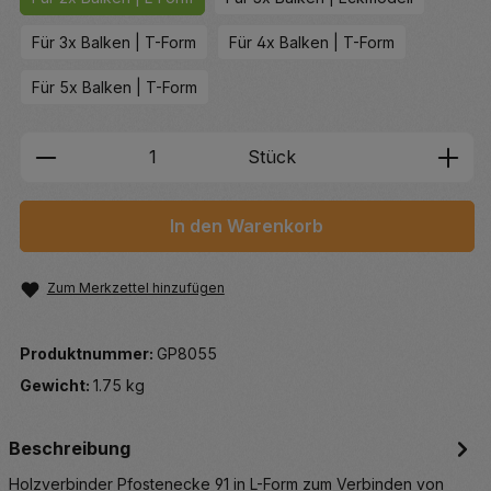
Für 3x Balken | T-Form
Für 4x Balken | T-Form
Für 5x Balken | T-Form
Produkt Anzahl: Gib den gewünschten We
Stück
In den Warenkorb
Zum Merkzettel hinzufügen
Produktnummer:
GP8055
Gewicht:
1.75 kg
Beschreibung
Holzverbinder Pfostenecke 91 in L-Form zum Verbinden von