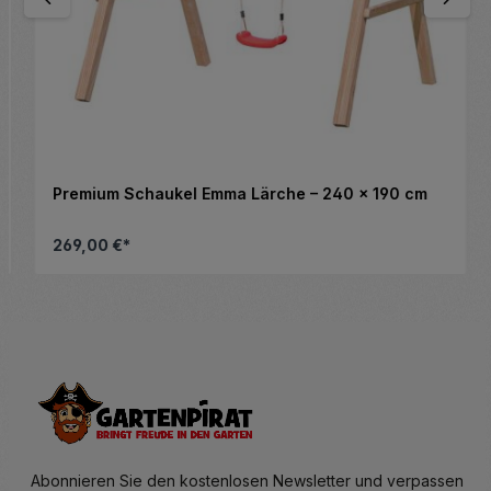
Premium Schaukel Emma Lärche – 240 x 190 cm
269,00 €*
nschten Wert ein oder benutze die Schalt
Details
Abonnieren Sie den kostenlosen Newsletter und verpassen