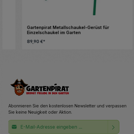
Gartenpirat Metallschaukel-Gerüst für
Einzelschaukel im Garten
89,90 €*
altflächen, um die Anzahl zu erhöhen ode
Details
Abonnieren Sie den kostenlosen Newsletter und verpassen
Sie keine Neuigkeit oder Aktion.
E-Mail-Adresse*