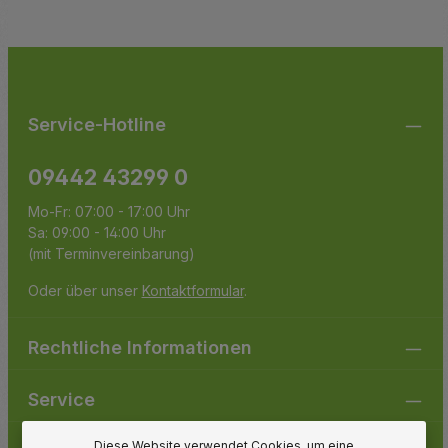
Ich habe die
Datenschutzbestimmungen
zur Kenntnis
Die mit einem Stern (*) markierten Felder sind
genommen und die
AGB
gelesen und bin mit ihnen
Pflichtfelder.
einverstanden.
Service-Hotline
09442 43299 0
Mo-Fr: 07:00 - 17:00 Uhr
Sa: 09:00 - 14:00 Uhr
(mit Terminvereinbarung)
Oder über unser
Kontaktformular
.
Rechtliche Informationen
Service
Diese Website verwendet Cookies, um eine