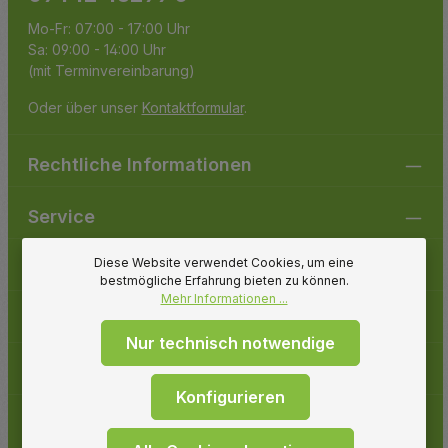
Mo-Fr: 07:00 - 17:00 Uhr
Sa: 09:00 - 14:00 Uhr
(mit Terminvereinbarung)
Oder über unser
Kontaktformular
.
Rechtliche Informationen
Service
Diese Website verwendet Cookies, um eine
Gartenpirat
bestmögliche Erfahrung bieten zu können.
Mehr Informationen ...
Folge uns
Nur technisch notwendige
Zahlungsarten
Konfigurieren