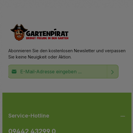
Details
Abonnieren Sie den kostenlosen Newsletter und verpassen
Sie keine Neuigkeit oder Aktion.
E-Mail-Adresse*
Ich habe die
Datenschutzbestimmungen
zur Kenntnis
Die mit einem Stern (*) markierten Felder sind
genommen und die
AGB
gelesen und bin mit ihnen
Pflichtfelder.
einverstanden.
Service-Hotline
09442 43299 0