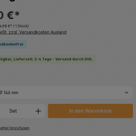
0 €*
4,98 €* / 1 Stück)
MwSt. zzgl. Versandkosten Ausland
ndkostenfrei
fügbar, Lieferzeit: 2-4 Tage - Versand durch DHL
hlen
 Anzahl: Gib den gewünschten Wert ein 
Set
In den Warenkorb
ttel hinzufügen