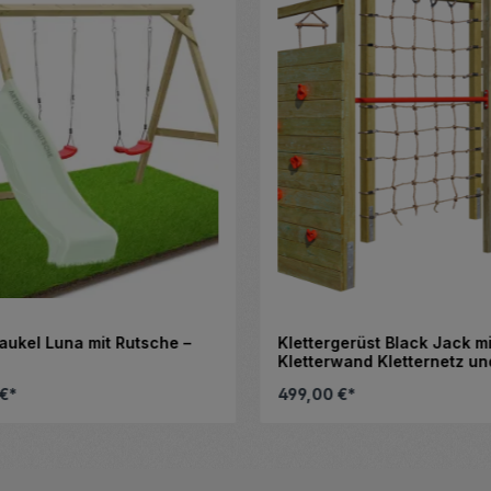
ukel Luna mit Rutsche –
Klettergerüst Black Jack mi
Kletterwand Kletternetz un
Strickleiter
€*
499,00 €*
 Schaltflächen, um die Anzahl zu erhö
en Wert ein oder benutze die Schaltfl
Produkt Anzahl:
Stück