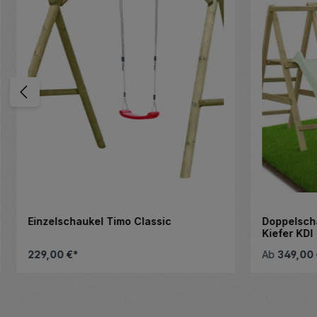
Einzelschaukel Timo Classic
Doppelscha
Kiefer KDI
229,00 €*
Ab
349,00 
 gewünschten Wert ein oder benutze die
Produkt Anzahl: Gib den gewünscht