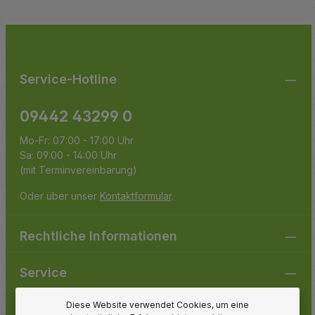
Ich habe die
Datenschutzbestimmungen
zur Kenntnis
Die mit einem Stern (*) markierten Felder sind
genommen und die
AGB
gelesen und bin mit ihnen
Pflichtfelder.
einverstanden.
Service-Hotline
09442 43299 0
Mo-Fr: 07:00 - 17:00 Uhr
Sa: 09:00 - 14:00 Uhr
(mit Terminvereinbarung)
Oder über unser
Kontaktformular
.
Rechtliche Informationen
Service
Diese Website verwendet Cookies, um eine
Gartenpirat