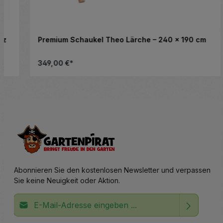
Premium Schaukel Theo Lärche – 240 x 190 cm
349,00 €*
altflächen, um die Anzahl zu erhöhen ode
Details
Abonnieren Sie den kostenlosen Newsletter und verpassen
Sie keine Neuigkeit oder Aktion.
E-Mail-Adresse*