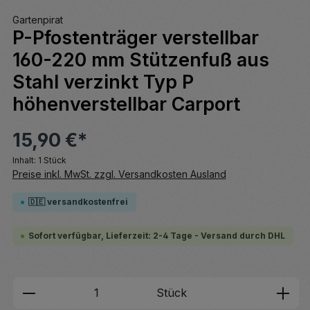
Gartenpirat
P-Pfostenträger verstellbar
160-220 mm Stützenfuß aus
Stahl verzinkt Typ P
höhenverstellbar Carport
15,90 €*
Inhalt:
1 Stück
Preise inkl. MwSt. zzgl. Versandkosten Ausland
🇩🇪 versandkostenfrei
Sofort verfügbar, Lieferzeit: 2-4 Tage - Versand durch DHL
Produkt Anzahl: Gib den gewünschten We
Stück