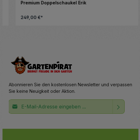
Premium Doppelschaukel Erik
249,00 €*
Produkt Anzahl: Gib den gewünsc
Abonnieren Sie den kostenlosen Newsletter und verpassen
Sie keine Neuigkeit oder Aktion.
E-Mail-Adresse*
Ich habe die
Datenschutzbestimmungen
zur Kenntnis
Die mit einem Stern (*) markierten Felder sind
genommen und die
AGB
gelesen und bin mit ihnen
Pflichtfelder.
einverstanden.