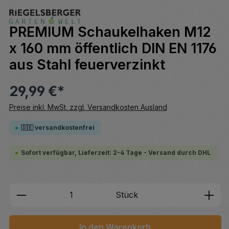
PREMIUM Schaukelhaken M12
x 160 mm öffentlich DIN EN 1176
aus Stahl feuerverzinkt
29,99 €*
Preise inkl. MwSt. zzgl. Versandkosten Ausland
🇩🇪 versandkostenfrei
Sofort verfügbar, Lieferzeit: 2-4 Tage - Versand durch DHL
Produkt Anzahl: Gib den gewünschten We
Stück
In den Warenkorb