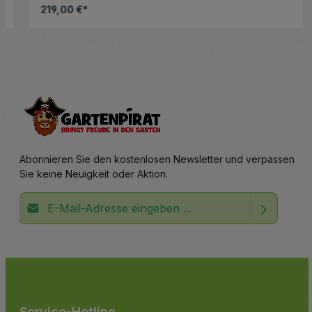
cm
219,00 €*
altflächen, um die Anzahl zu erhöhen ode
Details
Abonnieren Sie den kostenlosen Newsletter und verpassen
Sie keine Neuigkeit oder Aktion.
E-Mail-Adresse*
Ich habe die
Datenschutzbestimmungen
zur Kenntnis
Die mit einem Stern (*) markierten Felder sind
genommen und die
AGB
gelesen und bin mit ihnen
Pflichtfelder.
einverstanden.
Service-Hotline