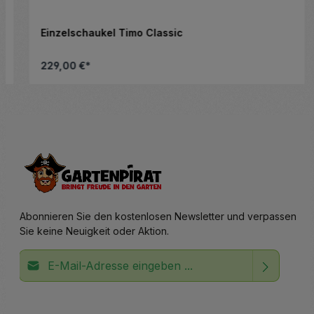
Einzelschaukel Timo Classic
229,00 €*
nschten Wert ein oder benutze die Schalt
Produkt Anzahl: Gib den gewünsc
Abonnieren Sie den kostenlosen Newsletter und verpassen
Sie keine Neuigkeit oder Aktion.
E-Mail-Adresse*
Ich habe die
Datenschutzbestimmungen
zur Kenntnis
Die mit einem Stern (*) markierten Felder sind
genommen und die
AGB
gelesen und bin mit ihnen