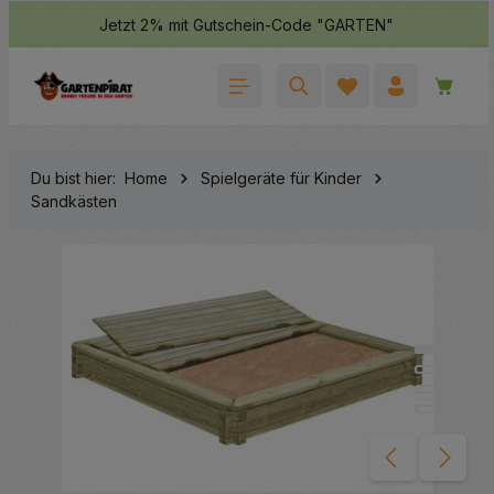
Jetzt 2% mit Gutschein-Code "GARTEN"
halt springen
Waren
Du bist hier:
Home
Spielgeräte für Kinder
Sandkästen
Bildergalerie überspringen