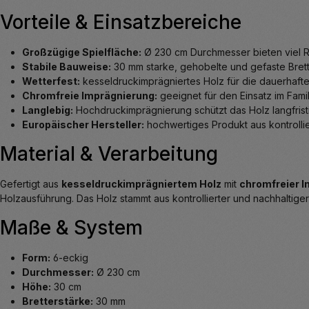
Vorteile & Einsatzbereiche
Großzügige Spielfläche:
Ø 230 cm Durchmesser bieten viel Ra
Stabile Bauweise:
30 mm starke, gehobelte und gefaste Brette
Wetterfest:
kesseldruckimprägniertes Holz für die dauerhaft
Chromfreie Imprägnierung:
geeignet für den Einsatz im Fami
Langlebig:
Hochdruckimprägnierung schützt das Holz langfristi
Europäischer Hersteller:
hochwertiges Produkt aus kontrollier
Material & Verarbeitung
Gefertigt aus
kesseldruckimprägniertem Holz
mit
chromfreier 
Holzausführung. Das Holz stammt aus kontrollierter und nachhaltiger 
Maße & System
Form:
6-eckig
Durchmesser:
Ø 230 cm
Höhe:
30 cm
Bretterstärke:
30 mm