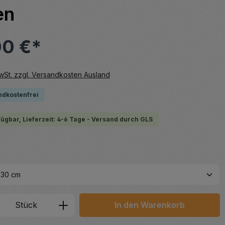
en
00 €*
MwSt. zzgl. Versandkosten Ausland
ndkostenfrei
fügbar, Lieferzeit: 4-6 Tage - Versand durch GLS
hlen
 Anzahl: Gib den gewünschten Wert ein 
Stück
In den Warenkorb