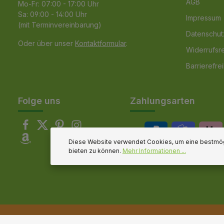
AGB
Mo-Fr: 07:00 - 17:00 Uhr
Sa: 09:00 - 14:00 Uhr
Impressum
(mit Terminvereinbarung)
Datenschut
Oder über unser
Kontaktformular
.
Widerrufsr
Barrierefrei
Folge uns
Zahlungsarten
Diese Website verwendet Cookies, um eine bestmög
bieten zu können.
Mehr Informationen ...
© 2026 Gartenpirat