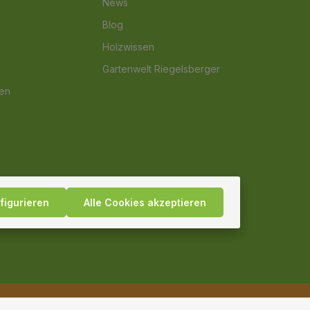
News
Blog
Holzwissen
Gartenwelt Riegelsberger
nen
figurieren
Alle Cookies akzeptieren
und ggf. Nachnahmegebühren, wenn nicht anders angegeben.