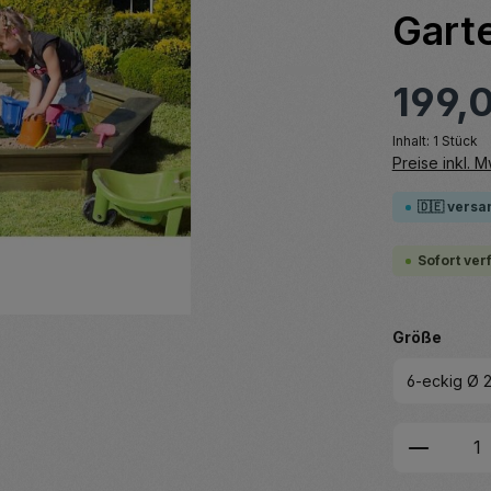
Gart
199,
Inhalt:
1 Stück
Preise inkl. 
🇩🇪 versa
Sofort ver
auswä
Größe
Produkt