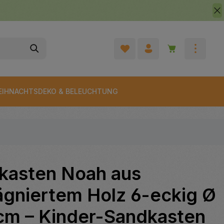
Warenkorb enth
EIHNACHTSDEKO & BELEUCHTUNG
kasten Noah aus
ägniertem Holz 6-eckig Ø
cm – Kinder-Sandkasten