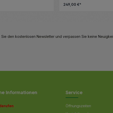
tz - 180 x 180 x 200 cm
249,00 €*
eren.
 Schaltflächen, um die Anzahl zu erhö
en Wert ein oder benutze die Schaltfl
Produkt Anzahl:
Details
 Sie den kostenlosen Newsletter und verpassen Sie keine Neuigkeit
he Informationen
Service
iderufen
Öffnungszeiten