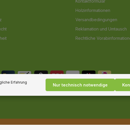
Kontaktformular
Holzinformationen
z
Versandbedingungen
echt
Reklamation und Umtausch
heit
Rechtliche Vorabinformatio
liche Erfahrung
Nur technisch notwendige
Kon
* Alle Preise inkl. gesetzl. Mehrwertsteuer zzgl.
Versandkosten