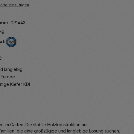
ttel hinzufügen
mer:
GP1443
kg
at:
e
nd langlebig
 Europe
tige Kiefer KDI
im Garten. Die stabile Holzkonstruktion aus
 Familien, die eine großzügige und langlebige Lösung suchen.