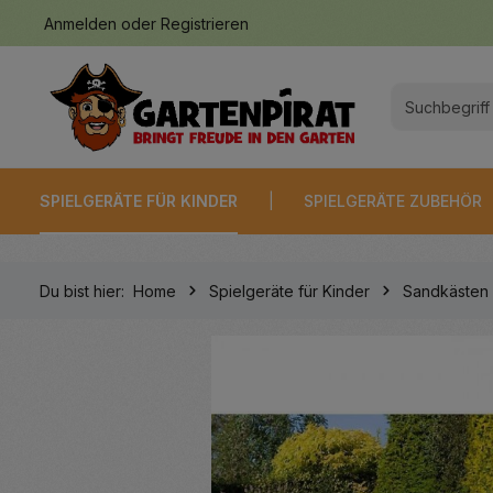
Anmelden
oder
Registrieren
springen
Zur Hauptnavigation springen
SPIELGERÄTE FÜR KINDER
SPIELGERÄTE ZUBEHÖR
Du bist hier:
Home
Spielgeräte für Kinder
Sandkästen
Bildergalerie überspringen