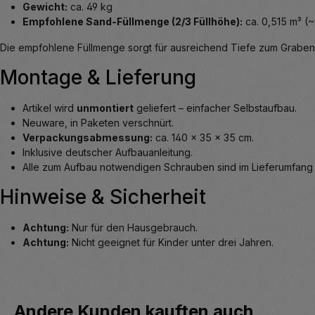
Gewicht:
ca. 49 kg
Empfohlene Sand-Füllmenge (2/3 Füllhöhe):
ca. 0,515 m³ (
Die empfohlene Füllmenge sorgt für ausreichend Tiefe zum Graben 
Montage & Lieferung
Artikel wird
unmontiert
geliefert – einfacher Selbstaufbau.
Neuware, in Paketen verschnürt.
Verpackungsabmessung:
ca. 140 x 35 x 35 cm.
Inklusive deutscher Aufbauanleitung.
Alle zum Aufbau notwendigen Schrauben sind im Lieferumfang 
Hinweise & Sicherheit
Achtung:
Nur für den Hausgebrauch.
Achtung:
Nicht geeignet für Kinder unter drei Jahren.
Produktgalerie überspringen
Andere Kunden kauften auch