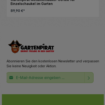
Einzelschaukel im Garten
89,90 €*
Details
Abonnieren Sie den kostenlosen Newsletter und verpassen
Sie keine Neuigkeit oder Aktion.
E-Mail-Adresse*
Ich habe die
Datenschutzbestimmungen
zur Kenntnis
Die mit einem Stern (*) markierten Felder sind
genommen und die
AGB
gelesen und bin mit ihnen
Pflichtfelder.
einverstanden.