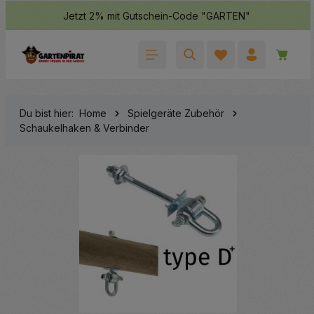
Jetzt 2% mit Gutschein-Code "GARTEN"
halt springen
Waren
Du bist hier:
Home
Spielgeräte Zubehör
Schaukelhaken & Verbinder
Bildergalerie überspringen