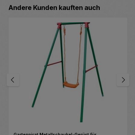
Produktgalerie überspringen
Andere Kunden kauften auch
Gartenpirat Metallschaukel-Gerüst für