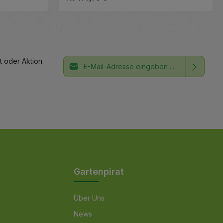
E-Mail-Adresse*
 oder Aktion.
Ich habe die
Datenschutzbestimmungen
Die mit einem Stern (*) markierten Felder
zur Kenntnis genommen und die
AGB
sind Pflichtfelder.
gelesen und bin mit ihnen
einverstanden.
Gartenpirat
Über Uns
News