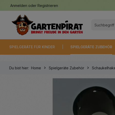
Anmelden
oder
Registrieren
springen
Zur Hauptnavigation springen
SPIELGERÄTE FÜR KINDER
SPIELGERÄTE ZUBEHÖR
Du bist hier:
Home
Spielgeräte Zubehör
Schaukelhake
Bildergalerie überspringen