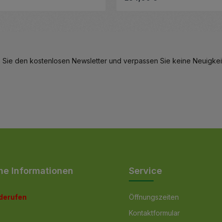
hl zu erhöhen oder zu reduzieren.
Details
 Sie den kostenlosen Newsletter und verpassen Sie keine Neuigkeit
he Informationen
Service
iderufen
Öffnungszeiten
Kontaktformular