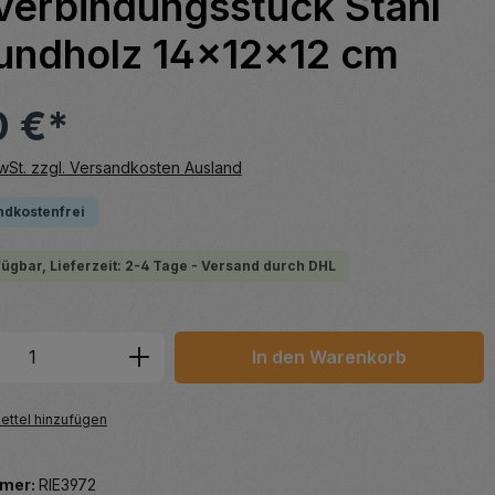
verbindungsstück Stahl
Rundholz 14x12x12 cm
0 €*
MwSt. zzgl. Versandkosten Ausland
ndkostenfrei
fügbar, Lieferzeit: 2-4 Tage - Versand durch DHL
 Anzahl: Gib den gewünschten Wert ein 
In den Warenkorb
ttel hinzufügen
mer:
RIE3972