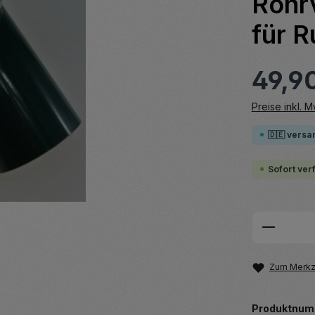
Rohr
für 
49,9
Preise inkl. 
🇩🇪 versa
Sofort ver
Produkt
Zum Merkze
Produktnum