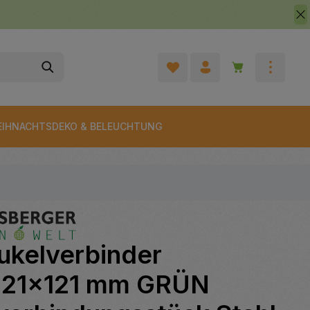
Warenkorb enth
IHNACHTSDEKO & BELEUCHTUNG
ukelverbinder
121x121 mm GRÜN