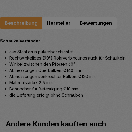
Beschreibung
Hersteller
Bewertungen
Schaukelverbinder
aus Stahl grün pulverbeschichtet
Rechtwinkeliges (90°) Rohrverbindungsstück für Schaukeln
Winkel zwischen den Pfosten 60°
Abmessungen Querbalken: Ø140 mm
Abmessungen senkrechter Balken: Ø120 mm
Materialstärke: 2,5 mm
Bohrlöcher für Befestigung Ø10 mm
die Lieferung erfolgt ohne Schrauben
Produktgalerie überspringen
Andere Kunden kauften auch