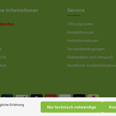
he Informationen
Service
iderufen
Öffnungszeiten
Kontaktformular
Holzinformationen
z
Versandbedingungen
echt
Reklamation und Umtausch
heit
Rechtliche Vorabinformatio
liche Erfahrung
Nur technisch notwendige
Kon