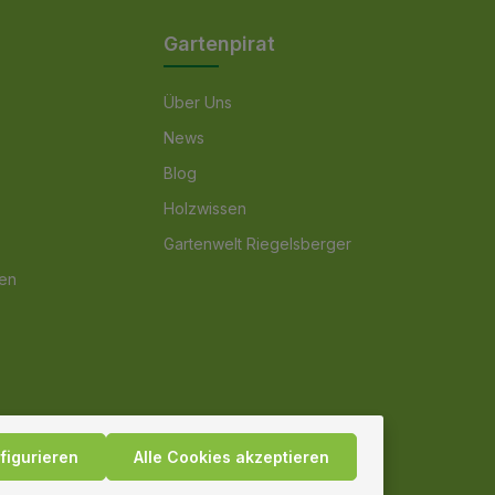
Gartenpirat
Über Uns
News
Blog
Holzwissen
Gartenwelt Riegelsberger
nen
figurieren
Alle Cookies akzeptieren