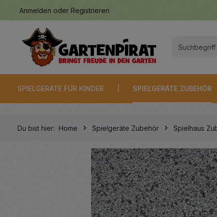
Anmelden
oder
Registrieren
springen
Zur Hauptnavigation springen
SPIELGERÄTE FÜR KINDER
SPIELGERÄTE ZUBEHÖR
Du bist hier:
Home
Spielgeräte Zubehör
Spielhaus Zu
Bildergalerie überspringen