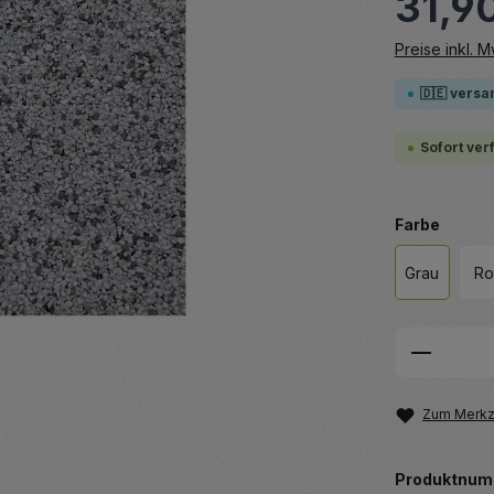
31,9
Preise inkl. 
🇩🇪 versa
Sofort ver
auswä
Farbe
Grau
Ro
Produkt
Zum Merkze
Produktnum