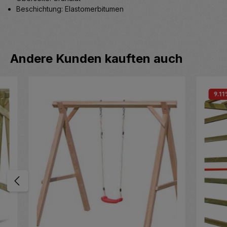
Beschichtung: Elastomerbitumen
Produktgalerie überspringen
Andere Kunden kauften auch
9.11
%