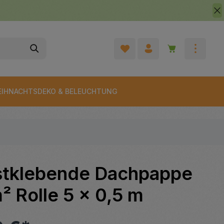
Warenkorb enth
IHNACHTSDEKO & BELEUCHTUNG
stklebende Dachpappe
² Rolle 5 x 0,5 m