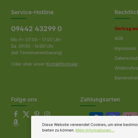
Service-Hotline
Rechtlic
09442 43299 0
Vertrag w
AGB
Mo-Fr: 07:00 - 17:00 Uhr
Sa: 09:00 - 14:00 Uhr
Impressum
(mit Terminvereinbarung)
Datenschut
Oder über unser
Kontaktformular
.
Widerrufsr
Barrierefrei
Folge uns
Zahlungsarten
Diese Website verwendet Cookies, um eine bestmög
bieten zu können.
Mehr Informationen ...