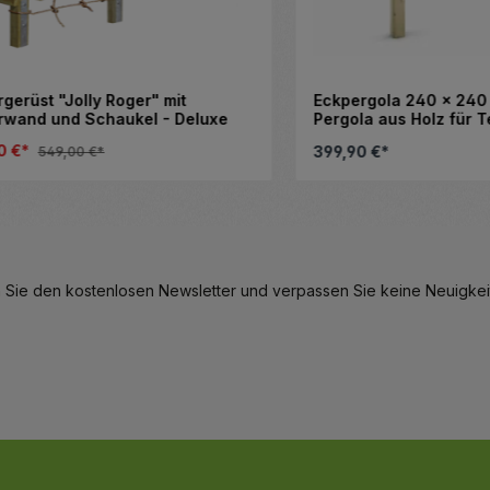
st "Jolly Roger" mit
Eckpergola 240 x 240 x 2
d und Schaukel - Deluxe
Pergola aus Holz für Terra
Gartenecke
399,90 €*
549,00 €*
eren.
hl zu erhöhen oder zu reduzieren.
kt Anzahl: Gib den gewünschten Wert ei
Details
 Sie den kostenlosen Newsletter und verpassen Sie keine Neuigkeit