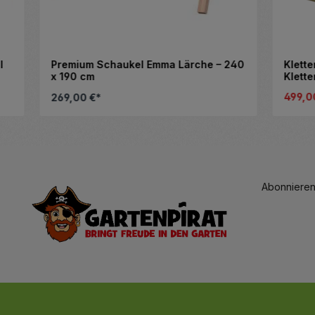
Premium Schaukel Emma Lärche – 240
Klettergerü
x 190 cm
Kletterwan
499,00 €*
269,00 €*
m die Anzahl zu erhöhen oder zu reduzi
enutze die Schaltflächen, um die Anza
Produ
Details
Abonnieren