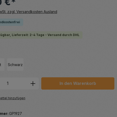
0 €*
MwSt. zzgl. Versandkosten Ausland
ndkostenfrei
fügbar, Lieferzeit: 2-4 Tage - Versand durch DHL
hlen
t
Schwarz
 Anzahl: Gib den gewünschten Wert ein 
In den Warenkorb
ttel hinzufügen
mer:
GP1927