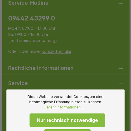
Service-Hotline
09442 43299 0
Mo-Fr: 07:00 - 17:00 Uhr
Sa: 09:00 - 14:00 Uhr
(mit Terminvereinbarung)
Oder über unser
Kontaktformular
.
Rechtliche Informationen
Service
Diese Website verwendet Cookies, um eine
Gartenpirat
bestmögliche Erfahrung bieten zu können.
Mehr Informationen ...
Folge uns
Nur technisch notwendige
Zahlungsarten