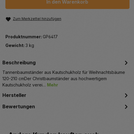
In den Warenkorb
Zum Merkzettel hinzufügen
Produktnummer:
GP6417
Gewicht:
3 kg
Beschreibung
Tannenbaumständer aus Kautschukholz für Weihnachtsbäume
120-210 cmDer Christbaumständer aus hochwertigem
Kautschukholz verei…
Mehr
Hersteller
Bewertungen
Produktgalerie überspringen