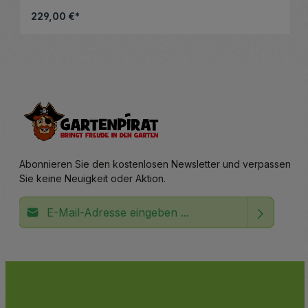
229,00 €*
nschten Wert ein oder benutze die Schalt
Produkt Anzahl: Gib den gewünsc
Abonnieren Sie den kostenlosen Newsletter und verpassen
Sie keine Neuigkeit oder Aktion.
E-Mail-Adresse*
Ich habe die
Datenschutzbestimmungen
zur Kenntnis
Die mit einem Stern (*) markierten Felder sind
genommen und die
AGB
gelesen und bin mit ihnen
Pflichtfelder.
einverstanden.