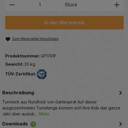
Produkt Anzahl: Gib den gewünschten We
Stück
In den Warenkorb
Zum Merkzettel hinzufügen
Produktnummer:
GP1761P
Gewicht:
35 kg
TÜV-Zertifikat:
Beschreibung
Turnreck aus Rundholz von Gartenpirat Auf dieser
ausgezeichneten Turnstange können sich Ihre Kids das ganze
Jahr über austob…
Mehr
Downloads
1