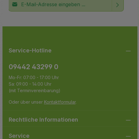
E-Mail-Adresse*
Ich habe die
Datenschutzbestimmungen
zur Kenntnis
Die mit einem Stern (*) markierten Felder sind
genommen und die
AGB
gelesen und bin mit ihnen
Pflichtfelder.
einverstanden.
Service-Hotline
09442 43299 0
Mo-Fr: 07:00 - 17:00 Uhr
Sa: 09:00 - 14:00 Uhr
(mit Terminvereinbarung)
Oder über unser
Kontaktformular
.
Rechtliche Informationen
Service