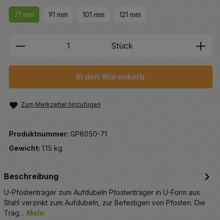
71 mm
91 mm
101 mm
121 mm
Produkt Anzahl: Gib den gewünschten We
Stück
In den Warenkorb
Zum Merkzettel hinzufügen
Produktnummer:
GP8050-71
Gewicht:
1.15 kg
Beschreibung
U-Pfostenträger zum Aufdübeln Pfostenträger in U-Form aus
Stahl verzinkt zum Aufdübeln, zur Befestigen von Pfosten. Die
Träg…
Mehr