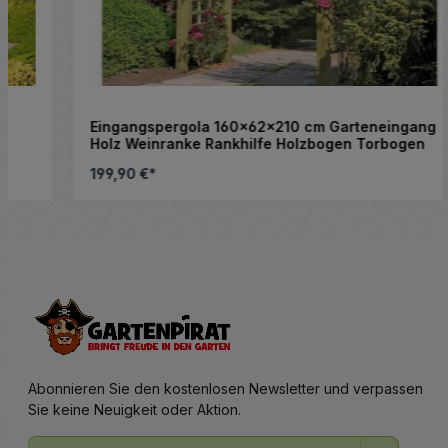
Eingangspergola 160x62x210 cm Garteneingang
Holz Weinranke Rankhilfe Holzbogen Torbogen
199,90 €*
nschten Wert ein oder benutze die Schalt
Produkt Anzahl: Gib den gewünsc
Stück
Abonnieren Sie den kostenlosen Newsletter und verpassen
Sie keine Neuigkeit oder Aktion.
E-Mail-Adresse*