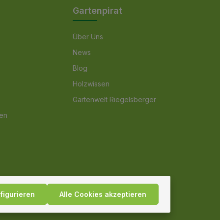
Gartenpirat
Über Uns
News
Blog
Holzwissen
Gartenwelt Riegelsberger
nen
figurieren
Alle Cookies akzeptieren