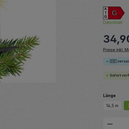
A
G
G
Datenblatt
34,9
Preise inkl. 
🇩🇪 versa
Sofort ver
auswä
Länge
14,5 m
Produkt