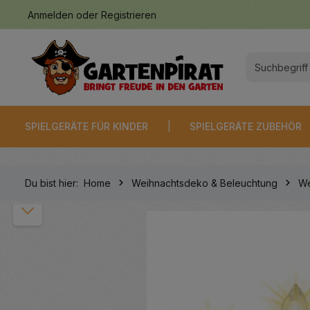
Anmelden
oder
Registrieren
springen
Zur Hauptnavigation springen
SPIELGERÄTE FÜR KINDER
SPIELGERÄTE ZUBEHÖR
Du bist hier:
Home
Weihnachtsdeko & Beleuchtung
We
Bildergalerie überspringen