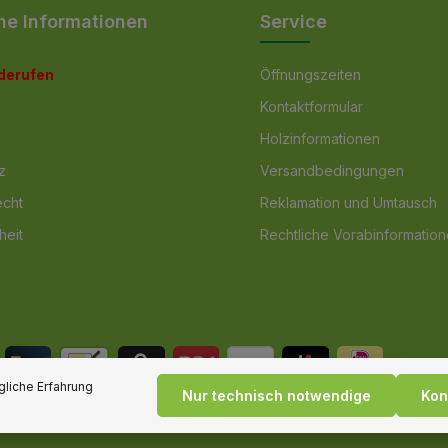
he Informationen
Service
iderufen
Öffnungszeiten
Kontaktformular
Holzinformationen
z
Versandbedingungen
echt
Reklamation und Umtausch
heit
Rechtliche Vorabinformatio
liche Erfahrung
Nur technisch notwendige
Kon