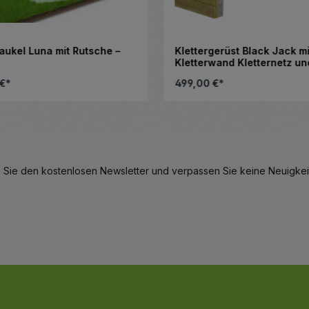
ukel Luna mit Rutsche –
Klettergerüst Black Jack mi
Kletterwand Kletternetz un
Strickleiter
€*
499,00 €*
 Schaltflächen, um die Anzahl zu erhö
en Wert ein oder benutze die Schaltfl
Produkt Anzahl:
Stück
 Sie den kostenlosen Newsletter und verpassen Sie keine Neuigkeit