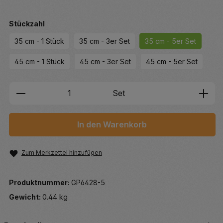
auswählen
Stückzahl
35 cm - 1 Stück
35 cm - 3er Set
35 cm - 5er Set
45 cm - 1 Stück
45 cm - 3er Set
45 cm - 5er Set
Produkt Anzahl: Gib den gewünschten We
Set
In den Warenkorb
Zum Merkzettel hinzufügen
Produktnummer:
GP6428-5
Gewicht:
0.44 kg