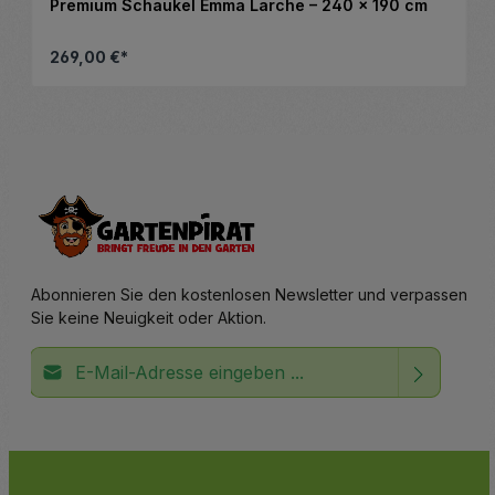
Premium Schaukel Emma Lärche – 240 x 190 cm
269,00 €*
altflächen, um die Anzahl zu erhöhen ode
Details
Abonnieren Sie den kostenlosen Newsletter und verpassen
Sie keine Neuigkeit oder Aktion.
E-Mail-Adresse*
Ich habe die
Datenschutzbestimmungen
zur Kenntnis
Die mit einem Stern (*) markierten Felder sind
genommen und die
AGB
gelesen und bin mit ihnen
Pflichtfelder.
einverstanden.