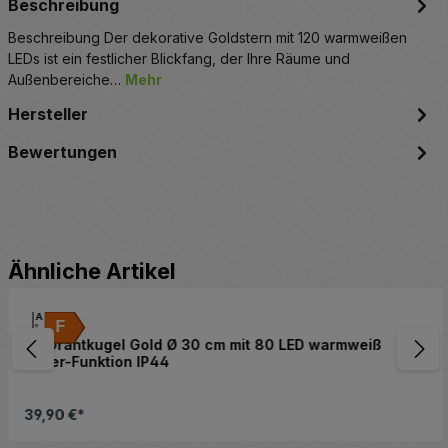
Beschreibung
Beschreibung Der dekorative Goldstern mit 120 warmweißen
LEDs ist ein festlicher Blickfang, der Ihre Räume und
Außenbereiche…
Mehr
Hersteller
Bewertungen
Produktgalerie überspringen
Ähnliche Artikel
A
F
G
3D Drahtkugel Gold Ø 30 cm mit 80 LED warmweiß
Timer-Funktion IP44
39,90 €*