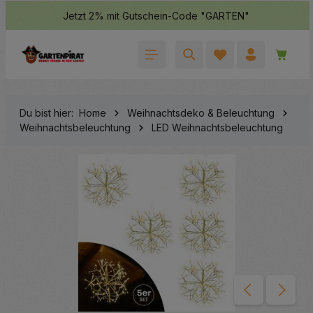
Jetzt 2% mit Gutschein-Code "GARTEN"
halt springen
Waren
Du bist hier:
Home
Weihnachtsdeko & Beleuchtung
Weihnachtsbeleuchtung
LED Weihnachtsbeleuchtung
Bildergalerie überspringen