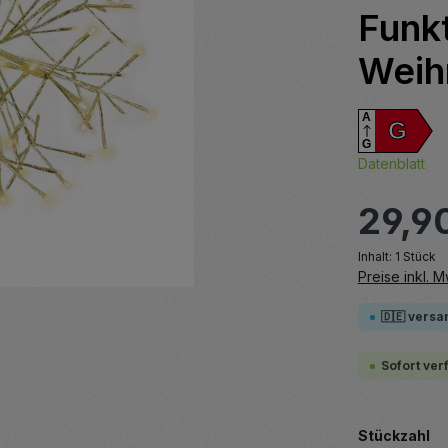
Funk
Weih
A
G
G
Datenblatt
29,9
Inhalt:
1 Stück
Preise inkl. 
🇩🇪 versa
Sofort ver
au
Stückzahl