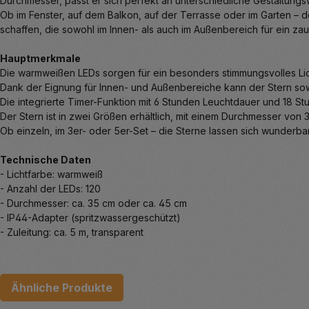
Durchmesser, passt er sich perfekt an unterschiedliche Gestaltung
Ob im Fenster, auf dem Balkon, auf der Terrasse oder im Garten – d
schaffen, die sowohl im Innen- als auch im Außenbereich für ein z
Hauptmerkmale
Die warmweißen LEDs sorgen für ein besonders stimmungsvolles Lich
Dank der Eignung für Innen- und Außenbereiche kann der Stern sow
Die integrierte Timer-Funktion mit 6 Stunden Leuchtdauer und 18
Der Stern ist in zwei Größen erhältlich, mit einem Durchmesser vo
Ob einzeln, im 3er- oder 5er-Set – die Sterne lassen sich wunderb
Technische Daten
- Lichtfarbe: warmweiß
- Anzahl der LEDs: 120
- Durchmesser: ca. 35 cm oder ca. 45 cm
- IP44-Adapter (spritzwassergeschützt)
- Zuleitung: ca. 5 m, transparent
Ähnliche Produkte