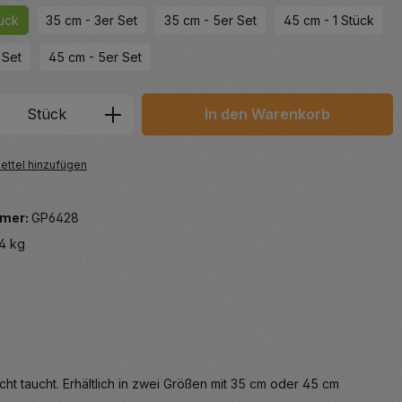
tück
35 cm - 3er Set
35 cm - 5er Set
45 cm - 1 Stück
 Set
45 cm - 5er Set
 Anzahl: Gib den gewünschten Wert ein 
Stück
In den Warenkorb
ttel hinzufügen
mer:
GP6428
4 kg
ht taucht. Erhältlich in zwei Größen mit 35 cm oder 45 cm