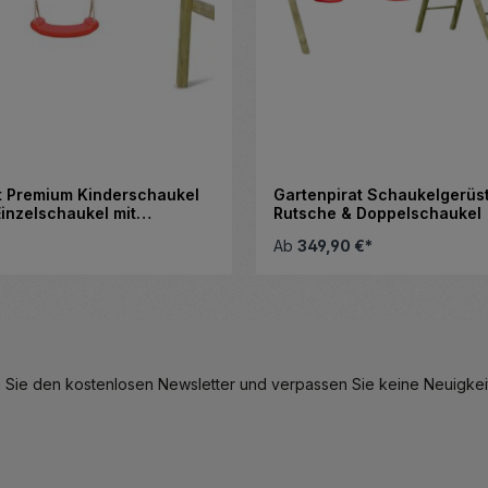
t Premium Kinderschaukel
Gartenpirat Schaukelgerüst
Einzelschaukel mit
Rutsche & Doppelschaukel
tz - 180 x 180 x 200 cm
Ab
349,90 €*
eren.
hl zu erhöhen oder zu reduzieren.
 Schaltflächen, um die Anzahl zu erhö
Details
 Sie den kostenlosen Newsletter und verpassen Sie keine Neuigkeit