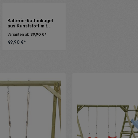
Batterie-Rattankugel
aus Kunststoff mit
warmweißen LED und
Varianten ab
39,90 €*
Timer-Funktion
49,90 €*