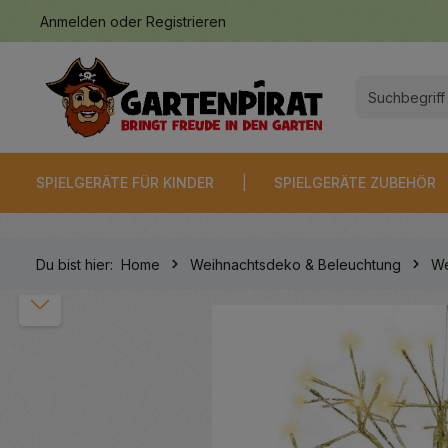
Anmelden
oder
Registrieren
springen
Zur Hauptnavigation springen
SPIELGERÄTE FÜR KINDER
SPIELGERÄTE ZUBEHÖR
Du bist hier:
Home
Weihnachtsdeko & Beleuchtung
We
Bildergalerie überspringen