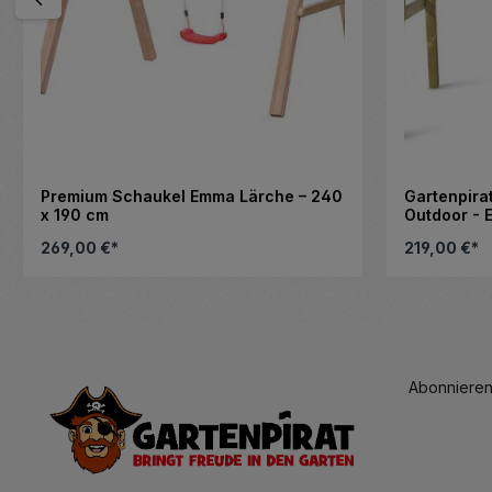
Premium Schaukel Emma Lärche – 240
Gartenpira
x 190 cm
Outdoor - 
Schaukelsi
269,00 €*
219,00 €*
 zu reduzieren.
m die Anzahl zu erhöhen oder zu reduzi
enutze die Schaltflächen, um die Anza
 gewünschten Wert ein oder benutze die
Details
Abonnieren