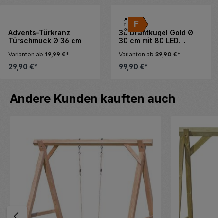
Produktgalerie überspringen
A
F
G
Advents-Türkranz
3D Drahtkugel Gold Ø
Türschmuck Ø 36 cm
30 cm mit 80 LED
warmweiß Timer-
Varianten ab
19,99 €*
Varianten ab
39,90 €*
Funktion IP44
29,90 €*
99,90 €*
Produktgalerie überspringen
Andere Kunden kauften auch