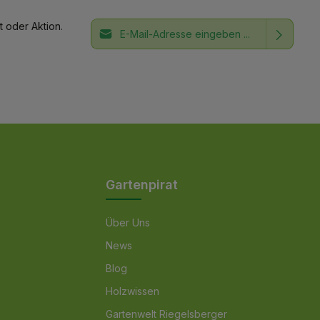
E-Mail-Adresse*
 oder Aktion.
Ich habe die
Datenschutzbestimmungen
Die mit einem Stern (*) markierten Felder
zur Kenntnis genommen und die
AGB
sind Pflichtfelder.
gelesen und bin mit ihnen
einverstanden.
Gartenpirat
Über Uns
News
Blog
Holzwissen
Gartenwelt Riegelsberger