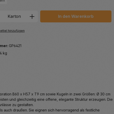
ern
 Anzahl: Gib den gewünschten Wert ein 
Karton
In den Warenkorb
ttel hinzufügen
mer:
GP6421
4 kg
oration B60 x H57 x T9 cm sowie Kugeln in zwei Größen: Ø 30 cm
sten und gleichzeitig eine offene, elegante Struktur erzeugen. Die
nlässe zu gestalten.
als auch draußen. Sie eignen sich hervorragend als festliche