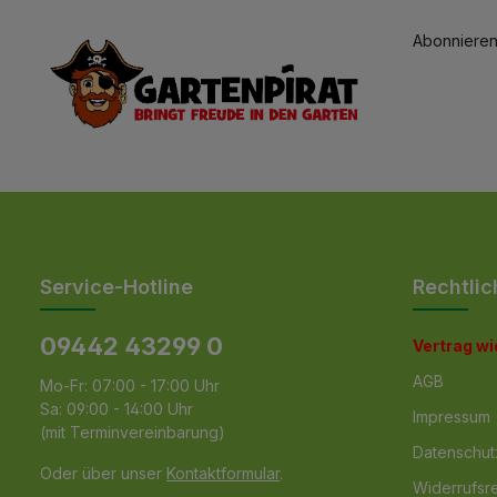
Abonnieren
Service-Hotline
Rechtlic
09442 43299 0
Vertrag w
AGB
Mo-Fr: 07:00 - 17:00 Uhr
Sa: 09:00 - 14:00 Uhr
Impressum
(mit Terminvereinbarung)
Datenschut
Oder über unser
Kontaktformular
.
Widerrufsr