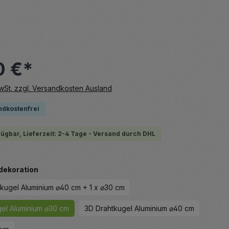
0 €*
MwSt. zzgl. Versandkosten Ausland
ndkostenfrei
fügbar, Lieferzeit: 2-4 Tage - Versand durch DHL
auswählen
dekoration
tkugel Aluminium ⌀40 cm + 1 x ⌀30 cm
el Aluminium ⌀30 cm
3D Drahtkugel Aluminium ⌀40 cm