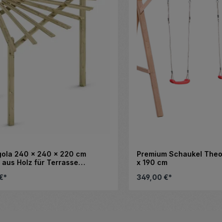
 240 x 240 x 220 cm
Premium Schaukel Theo Lä
s Holz für Terrasse
x 190 cm
e
349,00 €*
 Schaltflächen, um die Anzahl zu erhö
en Wert ein oder benutze die Schaltfl
Details
Details