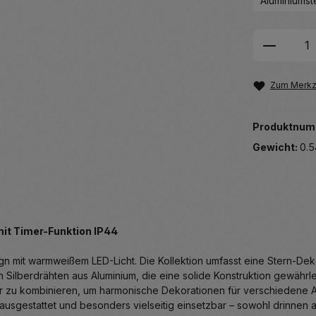
Aluminiumst
Produkt
Zum Merkze
Produktnum
Gewicht:
0.5
it Timer-Funktion IP44
 mit warmweißem LED-Licht. Die Kollektion umfasst eine Stern-Dek
ilberdrähten aus Aluminium, die eine solide Konstruktion gewährlei
er zu kombinieren, um harmonische Dekorationen für verschiedene A
) ausgestattet und besonders vielseitig einsetzbar – sowohl drinnen 