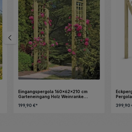
Eingangspergola 160x62x210 cm
Eckpergola
Garteneingang Holz Weinranke
Pergola au
Rankhilfe Holzbogen Torbogen
Garteneck
199,90 €*
399,90 €*
 gewünschten Wert ein oder benutze die
Produkt Anzahl: Gib den gewünscht
Stück