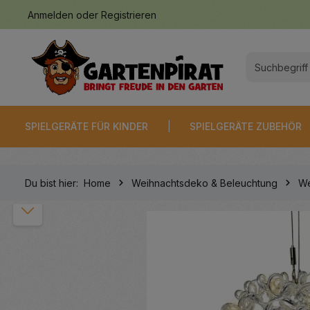
Anmelden
oder
Registrieren
springen
Zur Hauptnavigation springen
SPIELGERÄTE FÜR KINDER
SPIELGERÄTE ZUBEHÖR
Du bist hier:
Home
Weihnachtsdeko & Beleuchtung
We
Bildergalerie überspringen