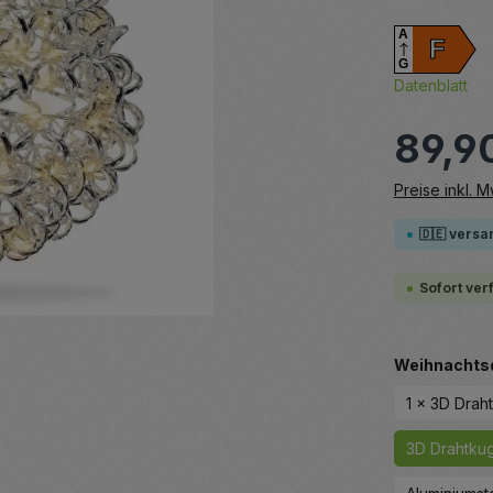
A
F
G
Datenblatt
89,9
Preise inkl. 
🇩🇪 versa
Sofort ver
Weihnachts
1 x 3D Drah
3D Drahtkug