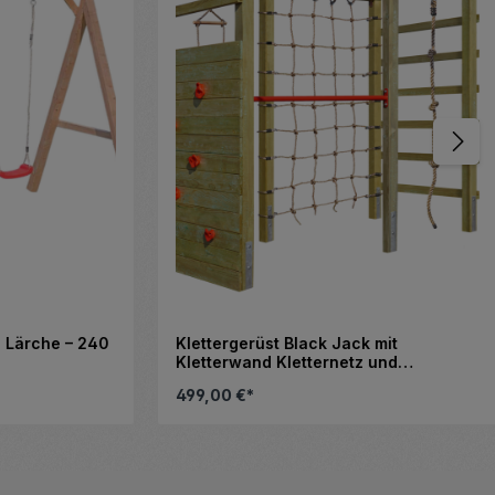
rche – 240
Klettergerüst Black Jack mit
Kletterwand Kletternetz und
Strickleiter
499,00 €*
hen oder zu reduzieren.
ächen, um die Anzahl zu erhöhen oder z
Produkt Anzahl: Gib den g
Stück