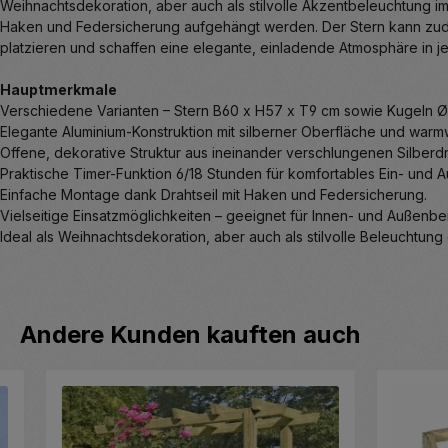
Weihnachtsdekoration, aber auch als stilvolle Akzentbeleuchtung i
Haken und Federsicherung aufgehängt werden. Der Stern kann zudem 
platzieren und schaffen eine elegante, einladende Atmosphäre in 
Hauptmerkmale
Verschiedene Varianten – Stern B60 x H57 x T9 cm sowie Kugeln Ø 
Elegante Aluminium-Konstruktion mit silberner Oberfläche und warm
Offene, dekorative Struktur aus ineinander verschlungenen Silber
Praktische Timer-Funktion 6/18 Stunden für komfortables Ein- und 
Einfache Montage dank Drahtseil mit Haken und Federsicherung.
Vielseitige Einsatzmöglichkeiten – geeignet für Innen- und Außen
Ideal als Weihnachtsdekoration, aber auch als stilvolle Beleuchtung
Produktgalerie überspringen
Andere Kunden kauften auch