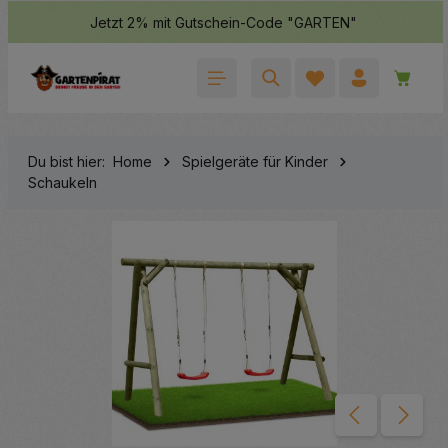
Jetzt 2% mit Gutschein-Code "GARTEN"
halt springen
Waren
Du bist hier:
Home
Spielgeräte für Kinder
Schaukeln
Bildergalerie überspringen