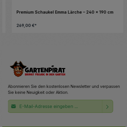
Premium Schaukel Emma Lärche – 240 x 190 cm
269,00 €*
altflächen, um die Anzahl zu erhöhen ode
nschten Wert ein oder benutze die Schalt
Details
Abonnieren Sie den kostenlosen Newsletter und verpassen
Sie keine Neuigkeit oder Aktion.
E-Mail-Adresse*
Ich habe die
Datenschutzbestimmungen
zur Kenntnis
Die mit einem Stern (*) markierten Felder sind
genommen und die
AGB
gelesen und bin mit ihnen