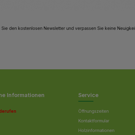
eren.
Details
 Sie den kostenlosen Newsletter und verpassen Sie keine Neuigkeit
he Informationen
Service
iderufen
Öffnungszeiten
Kontaktformular
Holzinformationen