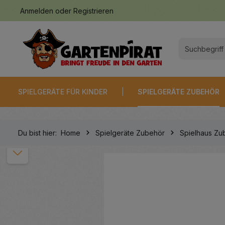
Anmelden
oder
Registrieren
springen
Zur Hauptnavigation springen
SPIELGERÄTE FÜR KINDER
SPIELGERÄTE ZUBEHÖR
Du bist hier:
Home
Spielgeräte Zubehör
Spielhaus Zu
Bildergalerie überspringen