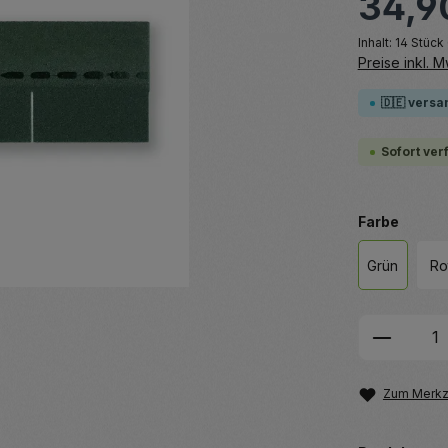
34,9
Inhalt:
14 Stück
Preise inkl. 
🇩🇪 versa
Sofort ver
auswä
Farbe
Grün
Ro
Produkt
Zum Merkze