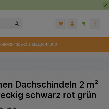
Warenkorb enth
IHNACHTSDEKO & BELEUCHTUNG
men Dachschindeln 2 m²
eckig schwarz rot grün