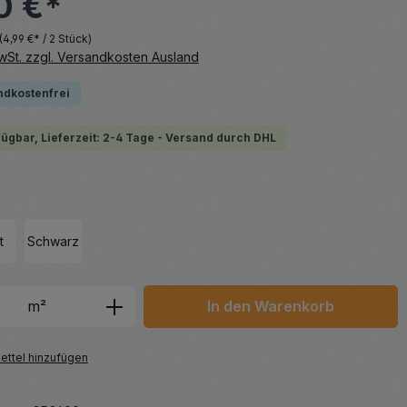
0 €*
(4,99 €* / 2 Stück)
MwSt. zzgl. Versandkosten Ausland
ndkostenfrei
fügbar, Lieferzeit: 2-4 Tage - Versand durch DHL
hlen
t
Schwarz
 Anzahl: Gib den gewünschten Wert ein 
m²
In den Warenkorb
ttel hinzufügen