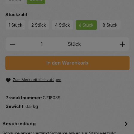
(Diese Option ist zurzeit nicht verfügbar.)
auswählen
Stückzahl
1 Stück
2 Stück
4 Stück
6 Stück
8 Stück
Produkt Anzahl: Gib den gewünschten We
Stück
In den Warenkorb
Zum Merkzettel hinzufügen
Produktnummer:
GP1803S
Gewicht:
0.5 kg
Beschreibung
Schaukelanker verzinkt Schaukelanker aus Stahl verzinkt,