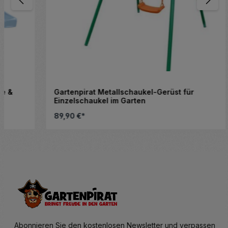
Gartenpirat Metallschaukel-Gerüst für
Einzelschaukel im Garten
89,90 €*
altflächen, um die Anzahl zu erhöhen ode
Details
Abonnieren Sie den kostenlosen Newsletter und verpassen