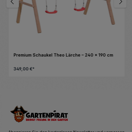
Premium Schaukel Theo Lärche – 240 x 190 cm
349,00 €*
altflächen, um die Anzahl zu erhöhen ode
Details