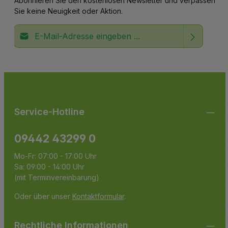
Abonnieren Sie den kostenlosen Newsletter und verpassen
Sie keine Neuigkeit oder Aktion.
E-Mail-Adresse*
Ich habe die
Datenschutzbestimmungen
zur Kenntnis
Die mit einem Stern (*) markierten Felder sind
genommen und die
AGB
gelesen und bin mit ihnen
Pflichtfelder.
einverstanden.
Service-Hotline
09442 43299 0
Mo-Fr: 07:00 - 17:00 Uhr
Sa: 09:00 - 14:00 Uhr
(mit Terminvereinbarung)
Oder über unser
Kontaktformular
.
Rechtliche Informationen