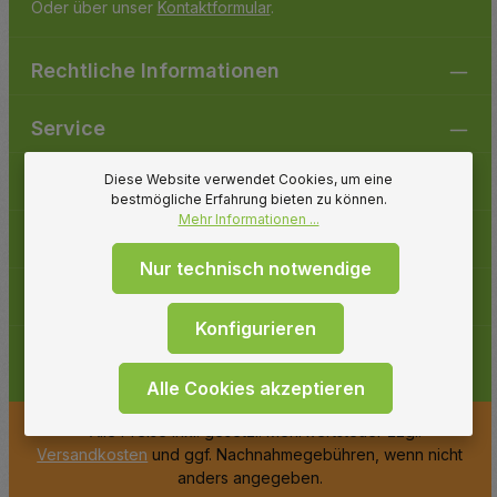
Oder über unser
Kontaktformular
.
Rechtliche Informationen
Service
Diese Website verwendet Cookies, um eine
Gartenpirat
bestmögliche Erfahrung bieten zu können.
Mehr Informationen ...
Folge uns
Nur technisch notwendige
Zahlungsarten
Konfigurieren
Alle Cookies akzeptieren
* Alle Preise inkl. gesetzl. Mehrwertsteuer zzgl.
Versandkosten
und ggf. Nachnahmegebühren, wenn nicht
anders angegeben.