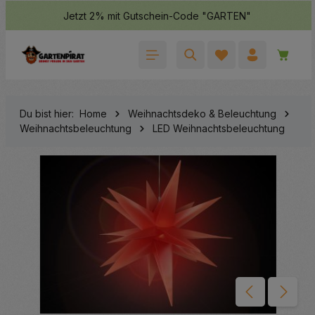
Jetzt 2% mit Gutschein-Code "GARTEN"
halt springen
Waren
Du bist hier:
Home
Weihnachtsdeko & Beleuchtung
Weihnachtsbeleuchtung
LED Weihnachtsbeleuchtung
Bildergalerie überspringen