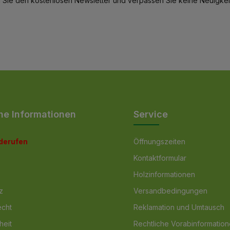
 Sie den kostenlosen Newsletter und verpassen Sie keine Neuigkeit
he Informationen
Service
iderufen
Öffnungszeiten
Kontaktformular
Holzinformationen
z
Versandbedingungen
echt
Reklamation und Umtausch
heit
Rechtliche Vorabinformatio