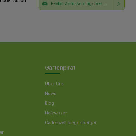
 oder Aktion.
Ich habe die
Datenschutzbestimmungen
Die mit einem Stern (*) markierten Felder
zur Kenntnis genommen und die
AGB
sind Pflichtfelder.
gelesen und bin mit ihnen
einverstanden.
Gartenpirat
Über Uns
News
Blog
Holzwissen
Gartenwelt Riegelsberger
nen