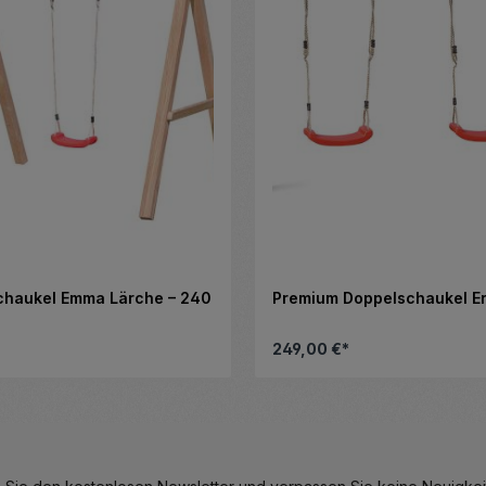
chaukel Emma Lärche – 240
Premium Doppelschaukel Er
249,00 €*
eren.
hl zu erhöhen oder zu reduzieren.
en Wert ein oder benutze die Schaltfl
Produkt Anzahl:
Details