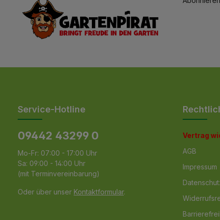
Abonnieren
Service-Hotline
Rechtlic
09442 43299 0
Vertrag w
AGB
Mo-Fr: 07:00 - 17:00 Uhr
Sa: 09:00 - 14:00 Uhr
Impressum
(mit Terminvereinbarung)
Datenschut
Oder über unser
Kontaktformular
.
Widerrufsr
Barrierefrei