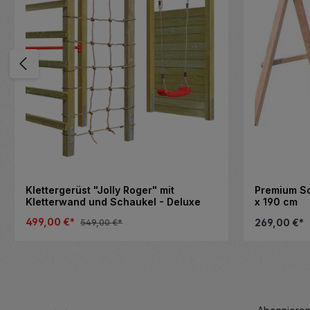
Klettergerüst "Jolly Roger" mit
Premium S
Kletterwand und Schaukel - Deluxe
x 190 cm
499,00 €*
269,00 €*
549,00 €*
m die Anzahl zu erhöhen oder zu reduzi
enutze die Schaltflächen, um die Anza
Produkt Anzahl: Gib den gewünscht