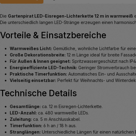
Die
Gartenpirat LED-Eisregen-Lichterkette 12 m in warmweiß
e
Die unterschiedlich langen LED-Stränge erzeugen einen harmonisc
Vorteile & Einsatzbereiche
Warmweißes Licht:
Gemütliche, wohnliche Lichtfarbe für ein
Große Dekorationsbreite:
12 m Länge ideal für breite Fassa
Für Außen & Innen geeignet:
Spritzwassergeschützt nach IP44
Energieeffiziente LED-Technik:
Geringer Stromverbrauch bei
Praktische Timerfunktion:
Automatisches Ein- und Ausschal
Vielseitig einsetzbar:
Perfekt für Weihnachts- und Winterdek
Technische Details
Gesamtlänge:
ca. 12 m Eisregen-Lichterkette.
LED-Anzahl:
ca. 480 warmweiße LEDs.
Zuleitung:
ca. 5 m Anschlusskabel.
Timerfunktion:
6 h an / 18 h aus.
Stranglängen:
Unterschiedliche Längen für einen natürlichen 