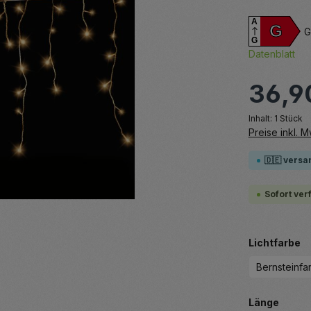
A
G
G
G
Datenblatt
36,9
Inhalt:
1 Stück
Preise inkl. 
🇩🇪 versa
Sofort ver
a
Lichtfarbe
Bernsteinfa
auswä
Länge