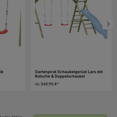
ik
Gartenpirat Schaukelgerüst Lars mit
Rutsche & Doppelschaukel
Ab
349,90 €*
ächen, um die Anzahl zu erhöhen oder z
 Gib den gewünschten Wert ein oder be
E-Mail-Adresse*