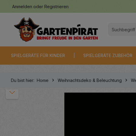
Anmelden
oder
Registrieren
springen
Zur Hauptnavigation springen
SPIELGERÄTE FÜR KINDER
SPIELGERÄTE ZUBEHÖR
Du bist hier:
Home
Weihnachtsdeko & Beleuchtung
We
Bildergalerie überspringen