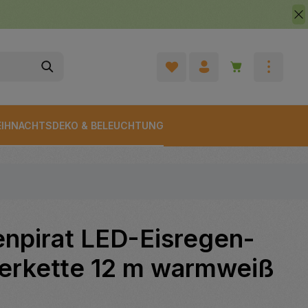
Warenkorb enth
IHNACHTSDEKO & BELEUCHTUNG
enpirat LED-Eisregen-
terkette 12 m warmweiß