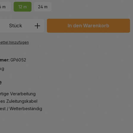
6 m
12 m
24 m
 Anzahl: Gib den gewünschten Wert ein 
Stück
In den Warenkorb
ttel hinzufügen
mer:
GP6052
 kg
e
tige Verarbeitung
ges Zuleitungskabel
est / Wetterbeständig