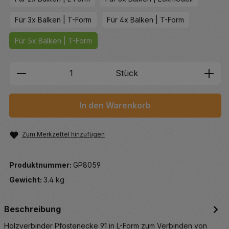
Für 3x Balken | T-Form
Für 4x Balken | T-Form
Für 5x Balken | T-Form
Produkt Anzahl: Gib den gewünschten We
Stück
In den Warenkorb
Zum Merkzettel hinzufügen
Produktnummer:
GP8059
Gewicht:
3.4 kg
Beschreibung
Holzverbinder Pfostenecke 91 in L-Form zum Verbinden von