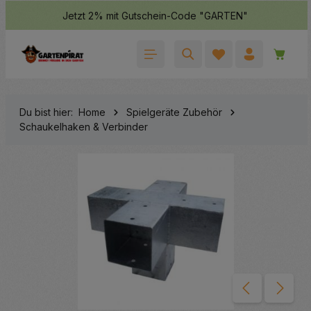
Jetzt 2% mit Gutschein-Code "GARTEN"
halt springen
Waren
Du bist hier:
Home
Spielgeräte Zubehör
Schaukelhaken & Verbinder
Bildergalerie überspringen