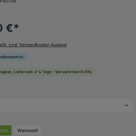
P6070B
0 €*
MwSt. zzgl. Versandkosten Ausland
ndkostenfrei
fügbar, Lieferzeit: 2-4 Tage - Versand durch DHL
hlen
uswählen
rben
Warmweiß