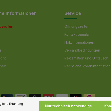
he Informationen
Service
iderufen
Öffnungszeiten
Kontaktformular
Holzinformationen
z
Versandbedingungen
echt
Reklamation und Umtausch
heit
Rechtliche Vorabinformatio
liche Erfahrung
Nur technisch notwendige
Kon