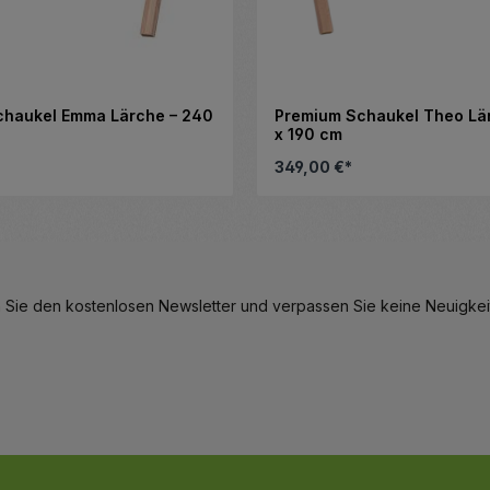
chaukel Emma Lärche – 240
Premium Schaukel Theo Lä
x 190 cm
349,00 €*
eren.
hl zu erhöhen oder zu reduzieren.
Details
Details
 Sie den kostenlosen Newsletter und verpassen Sie keine Neuigkeit