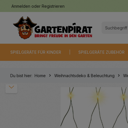
Anmelden
oder
Registrieren
springen
Zur Hauptnavigation springen
SPIELGERÄTE FÜR KINDER
SPIELGERÄTE ZUBEHÖR
Du bist hier:
Home
Weihnachtsdeko & Beleuchtung
We
Bildergalerie überspringen