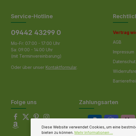
Service-Hotline
Rechtlic
09442 43299 0
Vertrag w
AGB
Mo-Fr: 07:00 - 17:00 Uhr
Sa: 09:00 - 14:00 Uhr
Impressum
(mit Terminvereinbarung)
Datenschut
Oder über unser
Kontaktformular
.
Widerrufsr
Barrierefrei
Folge uns
Zahlungsarten
Diese Website verwendet Cookies, um eine bestmög
bieten zu können.
Mehr Informationen ...