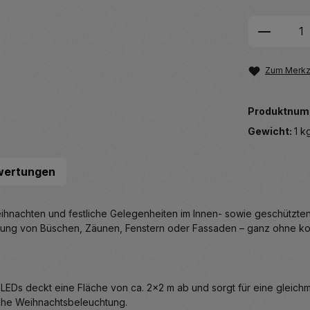
Produkt
Zum Merkze
Produktnum
Gewicht:
1 k
wertungen
Weihnachten und festliche Gelegenheiten im Innen- sowie geschützten
htung von Büschen, Zäunen, Fenstern oder Fassaden – ganz ohne ko
 LEDs deckt eine Fläche von ca. 2×2 m ab und sorgt für eine gleichm
sche Weihnachtsbeleuchtung.