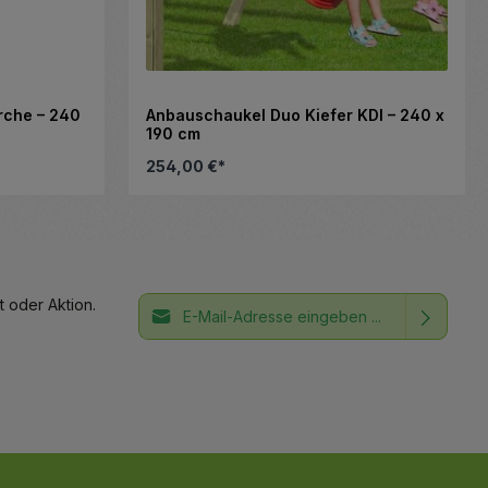
rche – 240
Anbauschaukel Duo Kiefer KDI – 240 x
190 cm
254,00 €*
Details
E-Mail-Adresse*
 oder Aktion.
Ich habe die
Datenschutzbestimmungen
Die mit einem Stern (*) markierten Felder
zur Kenntnis genommen und die
AGB
sind Pflichtfelder.
gelesen und bin mit ihnen
einverstanden.