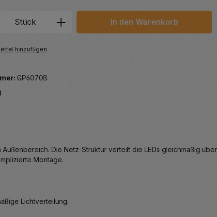
 Anzahl: Gib den gewünschten Wert ein 
Stück
In den Warenkorb
ttel hinzufügen
mer:
GP6070B
g
 Außenbereich. Die Netz-Struktur verteilt die LEDs gleichmäßig über
mplizierte Montage.
äßige Lichtverteilung.