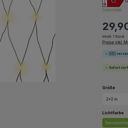
G
G
G
Datenblatt
29,9
Inhalt:
1 Stück
Preise inkl. 
🇩🇪 versa
Sofort ver
auswä
Größe
a
Lichtfarbe
Bernsteinfa