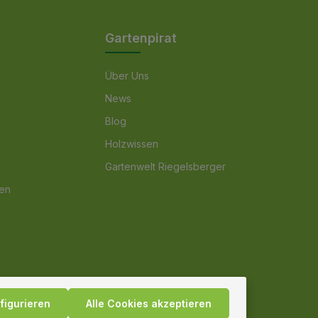
Gartenpirat
Über Uns
News
Blog
Holzwissen
Gartenwelt Riegelsberger
nen
figurieren
Alle Cookies akzeptieren