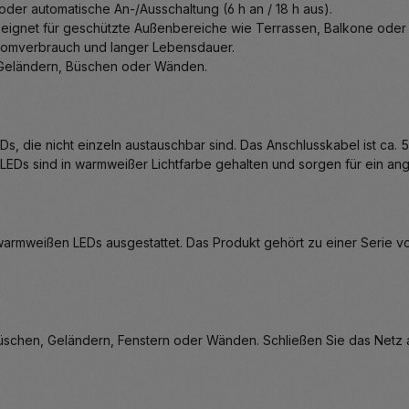
oder automatische An-/Ausschaltung (6 h an / 18 h aus).
gnet für geschützte Außenbereiche wie Terrassen, Balkone oder 
romverbrauch und langer Lebensdauer.
n Geländern, Büschen oder Wänden.
EDs, die nicht einzeln austauschbar sind. Das Anschlusskabel ist ca
 LEDs sind in warmweißer Lichtfarbe gehalten und sorgen für ein a
60 warmweißen LEDs ausgestattet. Das Produkt gehört zu einer Seri
n Büschen, Geländern, Fenstern oder Wänden. Schließen Sie das Ne