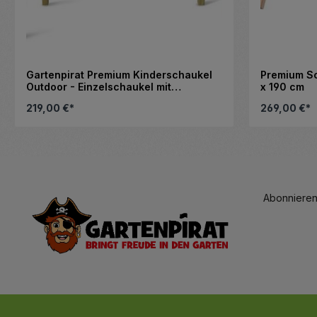
Gartenpirat Premium Kinderschaukel
Premium S
Outdoor - Einzelschaukel mit
x 190 cm
Schaukelsitz - 180 x 180 x 200 cm
219,00 €*
269,00 €*
m die Anzahl zu erhöhen oder zu reduzi
enutze die Schaltflächen, um die Anza
Details
Abonnieren