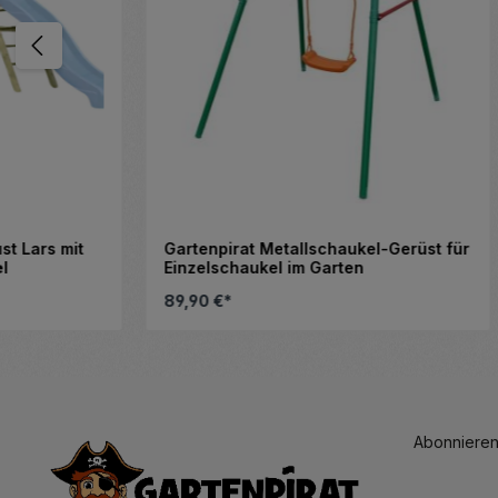
Gartenpirat Metallschaukel-Gerüst für
Torbogen P
Einzelschaukel im Garten
KDI mit Ra
Rankhilfe
89,90 €*
Ab
199,90 
 zu reduzieren.
enutze die Schaltflächen, um die Anza
Details
Abonnieren