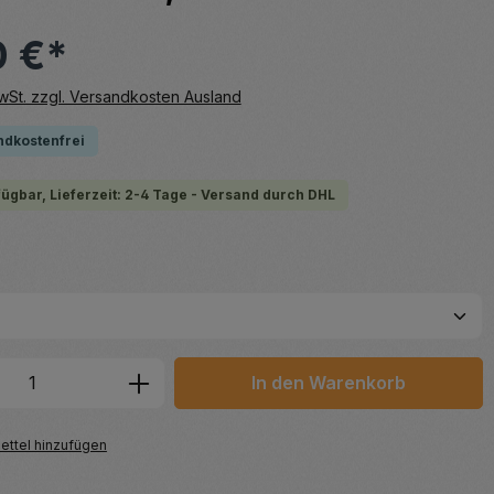
0 €*
MwSt. zzgl. Versandkosten Ausland
ndkostenfrei
fügbar, Lieferzeit: 2-4 Tage - Versand durch DHL
hlen
 Anzahl: Gib den gewünschten Wert ein 
In den Warenkorb
ttel hinzufügen