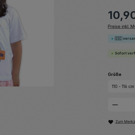
10,9
Preise inkl. 
🇩🇪 versa
Sofort ver
auswä
Größe
Produkt
Zum Merkze