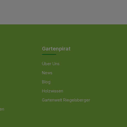
Die mit einem Stern (*) markierten Felder
zur Kenntnis genommen und die
AGB
sind Pflichtfelder.
gelesen und bin mit ihnen
einverstanden.
Gartenpirat
Über Uns
News
Blog
Holzwissen
Gartenwelt Riegelsberger
nen