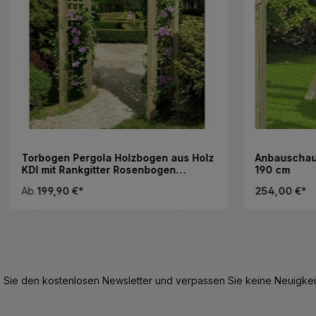
ergola Holzbogen aus Holz
Anbauschaukel Duo Kiefer 
nkgitter Rosenbogen
190 cm
€*
254,00 €*
hl zu erhöhen oder zu reduzieren.
Details
 Sie den kostenlosen Newsletter und verpassen Sie keine Neuigkeit