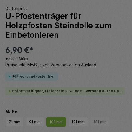
Gartenpirat
U-Pfostenträger für
Holzpfosten Steindolle zum
Einbetonieren
6,90 €*
Inhalt:
1 Stück
Preise inkl. MwSt. zzgl. Versandkosten Ausland
🇩🇪 versandkostenfrei
Sofort verfügbar, Lieferzeit: 2-4 Tage - Versand durch DHL
auswählen
Maße
71 mm
91 mm
101 mm
121 mm
141 mm
(Diese Option ist z