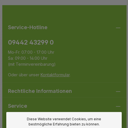
Die mit einem Stern (*) markierten Felder sind
genommen und die
AGB
gelesen und bin mit ihnen
Pflichtfelder.
einverstanden.
Service-Hotline
09442 43299 0
Mo-Fr: 07:00 - 17:00 Uhr
Sa: 09:00 - 14:00 Uhr
(mit Terminvereinbarung)
Oder über unser
Kontaktformular
.
Rechtliche Informationen
Service
Diese Website verwendet Cookies, um eine
Gartenpirat
bestmögliche Erfahrung bieten zu können.