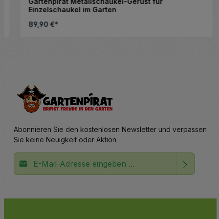
Gartenpirat Metallschaukel-Gerüst für
Einzelschaukel im Garten
89,90 €*
altflächen, um die Anzahl zu erhöhen ode
Details
Abonnieren Sie den kostenlosen Newsletter und verpassen
Sie keine Neuigkeit oder Aktion.
E-Mail-Adresse*
Ich habe die
Datenschutzbestimmungen
zur Kenntnis
Die mit einem Stern (*) markierten Felder sind
genommen und die
AGB
gelesen und bin mit ihnen
Pflichtfelder.
einverstanden.