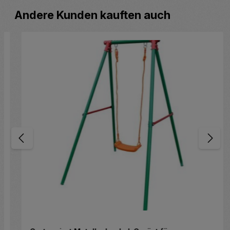
hten Wert ein oder benutze die Schaltfläc
Produktgalerie überspringen
Andere Kunden kauften auch