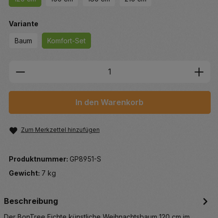
auswählen
Variante
Baum
Komfort-Set
Produkt Anzahl: Gib den gewünschten We
In den Warenkorb
Zum Merkzettel hinzufügen
Produktnummer:
GP8951-S
Gewicht:
7 kg
Beschreibung
Der BonTree Fichte künstliche Weihnachtsbaum 120 cm im