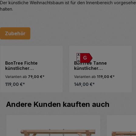
Der künstliche Weihnachtsbaum ist für den Innenbereich vorgesehen
halten.
Zubehör
Produktgalerie überspringen
A
G
G
BonTree Fichte
BonTree Tanne
künstlicher
künstlicher
Weihnachtsbaum 120
Weihnachtsbaum 120
Varianten ab
79,00 €*
Varianten ab
119,00 €*
cm Komfort-Set ohne
cm 90 LED Komfort-Set
LED – naturgetreue
warmweiß
119,00 €*
149,00 €*
Optik
Produktgalerie überspringen
Andere Kunden kauften auch