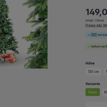
149,
Inhalt:
1 Stück
Preise inkl. 
🇩🇪 versa
Sofort ver
auswä
Höhe
120 cm
aus
Variante
Baum
K
Produkt