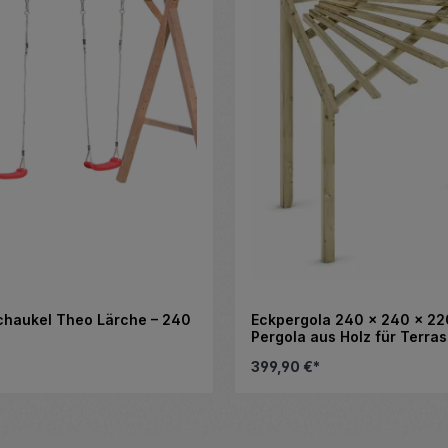
haukel Theo Lärche – 240
Eckpergola 240 x 240 x 2
Pergola aus Holz für Terra
Gartenecke
399,90 €*
eren.
hl zu erhöhen oder zu reduzieren.
Details
Details