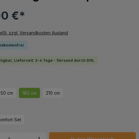
00 €*
MwSt. zzgl. Versandkosten Ausland
ndkostenfrei
fügbar, Lieferzeit: 2-4 Tage - Versand durch DHL
hlen
150 cm
180 cm
210 cm
wählen
omfort-Set
 Anzahl: Gib den gewünschten Wert ein 