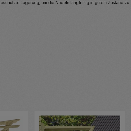
eschützte Lagerung, um die Nadeln langfristig in gutem Zustand zu
n Wert ein oder benutze die Schaltflä