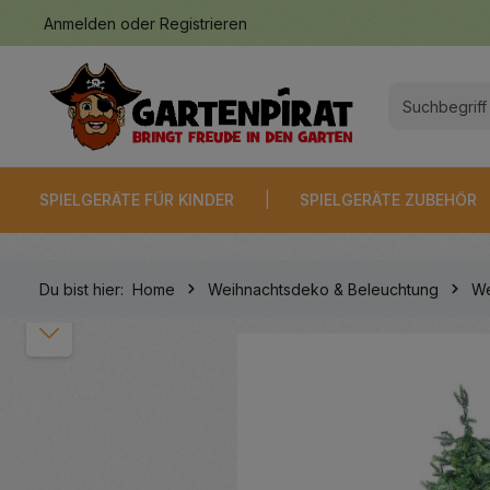
Anmelden
oder
Registrieren
springen
Zur Hauptnavigation springen
SPIELGERÄTE FÜR KINDER
SPIELGERÄTE ZUBEHÖR
Du bist hier:
Home
Weihnachtsdeko & Beleuchtung
We
Bildergalerie überspringen