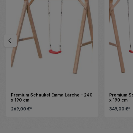
Premium Schaukel Emma Lärche – 240
Premium Sc
x 190 cm
x 190 cm
269,00 €*
349,00 €*
m die Anzahl zu erhöhen oder zu reduzi
enutze die Schaltflächen, um die Anza
Details