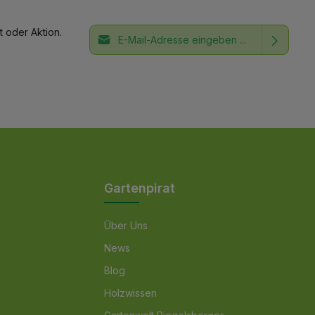
E-Mail-Adresse*
 oder Aktion.
Ich habe die
Datenschutzbestimmungen
Die mit einem Stern (*) markierten Felder
zur Kenntnis genommen und die
AGB
sind Pflichtfelder.
gelesen und bin mit ihnen
einverstanden.
Gartenpirat
Über Uns
News
Blog
Holzwissen