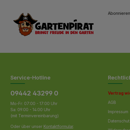
Abonnieren
Service-Hotline
Rechtlic
09442 43299 0
Vertrag w
AGB
Mo-Fr: 07:00 - 17:00 Uhr
Sa: 09:00 - 14:00 Uhr
Impressum
(mit Terminvereinbarung)
Datenschut
Oder über unser
Kontaktformular
.