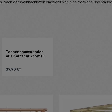
. Nach der Weihnachtszeit empfiehlt sich eine trockene und staubg
Tannenbaumständer
aus Kautschukholz für
Weihnachtsbäume 120-
210 cm
39,90 €*
Produkt Anzahl: Gib den gewünschte