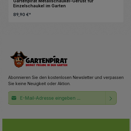
Gartenpirat Metallschaukel-Gerüst für
Einzelschaukel im Garten
89,90 €*
altflächen, um die Anzahl zu erhöhen ode
Details
Abonnieren Sie den kostenlosen Newsletter und verpassen
Sie keine Neuigkeit oder Aktion.
E-Mail-Adresse*
Ich habe die
Datenschutzbestimmungen
zur Kenntnis
Die mit einem Stern (*) markierten Felder sind
genommen und die
AGB
gelesen und bin mit ihnen
Pflichtfelder.
einverstanden.