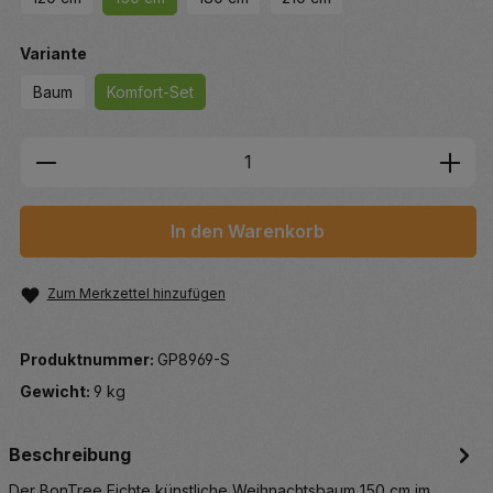
auswählen
Variante
Baum
Komfort-Set
Produkt Anzahl: Gib den gewünschten We
In den Warenkorb
Zum Merkzettel hinzufügen
Produktnummer:
GP8969-S
Gewicht:
9 kg
Beschreibung
Der BonTree Fichte künstliche Weihnachtsbaum 150 cm im