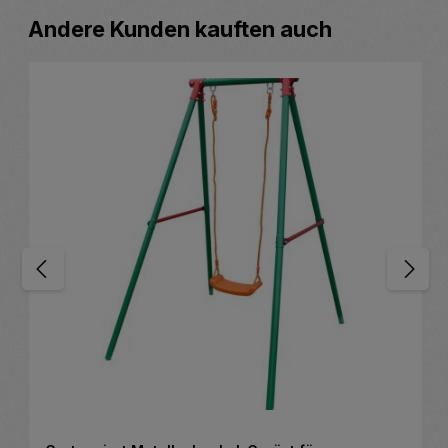
hten Wert ein oder benutze die Schaltfläc
Produktgalerie überspringen
Andere Kunden kauften auch